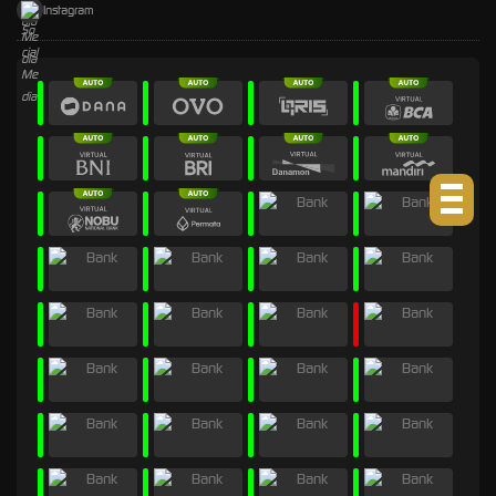
Instagram