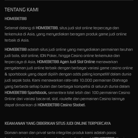
TENTANG KAMI
HOMEBET88
Selamat datang di
HOMEBET88
, situs judi slot online terpercaya dan
terkemuka di Asia, yang menyediakan beragam produk game judi online
terbaik di Asia.
HOMEBET88
adalah situs judi online yang menyediakan permainan taruhan
judi bola, slot online, IDN Poker, hingga Casino online terkemuka dan
terpercaya di Asia,
HOMEBET88 Agen Judi Slot Online
menawarkan
pengalaman judi online terbaik dengan berbagai variasi game casino online
& sportsbook yang dapat dipilih dengan odds paling kompetitif dalam dunia
judi sepak bola. Kami menawarkan rata-rata 10.000 permainan Olahraga
yang berbeda setiap bulan dan berbagai kompetisi di seluruh dunia dalam
HOMEBET88 Sportsbook,
sementara total lebih dari 100 permainan Casino
Online dari variasi bacarrat, slot, roulette dan permainan Casino lainnya
dapat dimainkan di
HOMEBET88 Casino Sbobet.
KEAMANAN YANG DIBERIKAN SITUS JUDI ONLINE TERPERCAYA
Domain aman dan privat serta integritas produk kami adalah poros