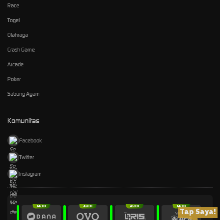
Race
Togel
Olahraga
Crash Game
Arcade
Poker
Sabung Ayam
Komunitas
Facebook
Twitter
Instagram
Tap Saya!