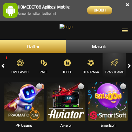
×
HOMEBET88 Aplikasi Mobile
UNDUH
Jangan tampilkan lagi hari ini
Daftar
Masuk
S
LIVE CASINO
RACE
TOGEL
OLAHRAGA
CRASH GAME
i
i
i
PP Casino
Aviator
Smartsoft