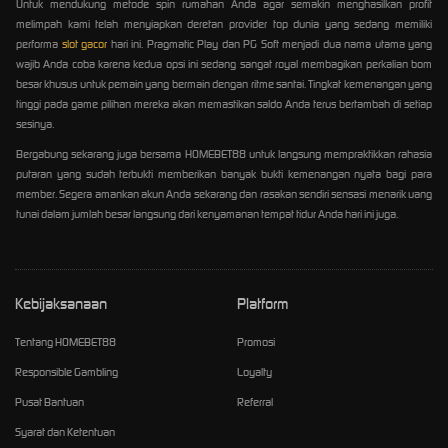
Untuk mendukung metode spin rumahan Anda agar semakin menghasilkan profit
melimpah kami telah menyiapkan deretan provider top dunia yang sedang memiliki
performa
slot gacor
hari ini. Pragmatic Play dan PG Soft menjadi dua nama utama yang
wajib Anda coba karena kedua opsi ini sedang sangat royal membagikan perkalian bom
besar khusus untuk pemain yang bermain dengan ritme santai. Tingkat kemenangan yang
tinggi pada game pilihan mereka akan memastikan saldo Anda terus bertambah di setiap
sesinya.
Bergabung sekarang juga bersama HOMEBET88 untuk langsung mempraktikkan rahasia
putaran yang sudah terbukti memberikan banyak bukti kemenangan nyata bagi para
member. Segera amankan akun Anda sekarang dan rasakan sendiri sensasi menarik uang
tunai dalam jumlah besar langsung dari kenyamanan tempat tidur Anda hari ini juga.
Kebijaksanaan
Platform
Tentang HOMEBET88
Promosi
Responsible Gambling
Loyalty
Pusat Bantuan
Referral
Syarat dan Ketentuan