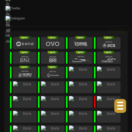
Twitter
Instagram
Tap Saya!