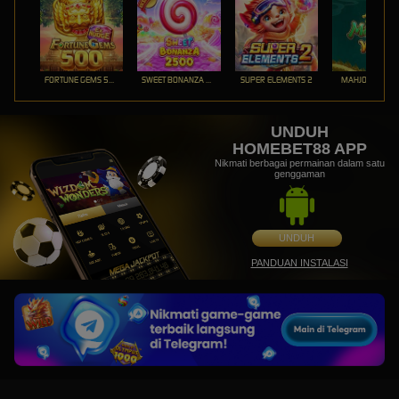
FORTUNE GEMS 500
SWEET BONANZA 2500
SUPER ELEMENTS 2
MAHJONG WAYS
UNDUH
HOMEBET88 APP
Nikmati berbagai permainan dalam satu
genggaman
UNDUH
PANDUAN INSTALASI