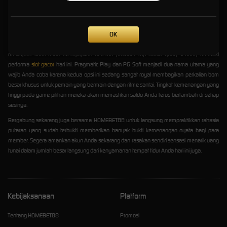
Bocoran Provider Paling Populer
dengan Winrate Tertinggi Hari Ini
OK
Untuk mendukung metode spin rumahan Anda agar semakin menghasilkan profit
melimpah kami telah menyiapkan deretan provider top dunia yang sedang memiliki
performa
slot gacor
hari ini. Pragmatic Play dan PG Soft menjadi dua nama utama yang
wajib Anda coba karena kedua opsi ini sedang sangat royal membagikan perkalian bom
besar khusus untuk pemain yang bermain dengan ritme santai. Tingkat kemenangan yang
tinggi pada game pilihan mereka akan memastikan saldo Anda terus bertambah di setiap
sesinya.
Bergabung sekarang juga bersama HOMEBET88 untuk langsung mempraktikkan rahasia
putaran yang sudah terbukti memberikan banyak bukti kemenangan nyata bagi para
member. Segera amankan akun Anda sekarang dan rasakan sendiri sensasi menarik uang
tunai dalam jumlah besar langsung dari kenyamanan tempat tidur Anda hari ini juga.
Kebijaksanaan
Platform
Tentang HOMEBET88
Promosi