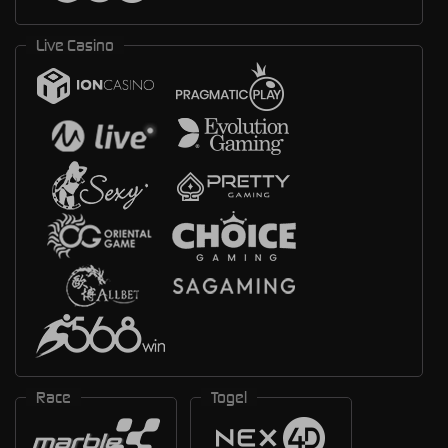
Live Casino
Race
Togel