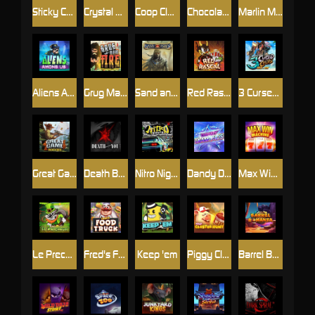
Sticky Candyland
Crystal Robot
Coop Clash
Chocolate Rocket
Marlin Masters Atlantis
Aliens Among Us
Grug Make Fire
Sand and Ashes
Red Rascal™
3 Cursed Chests™
Great Game Rockies
Death Becomes You
Nitro Nights
Dandy Diamonds
Max Win Machine
Le Prechaun
Fred's Food Truck
Keep 'em
Piggy Cluster Hunt
Barrel Bonanza