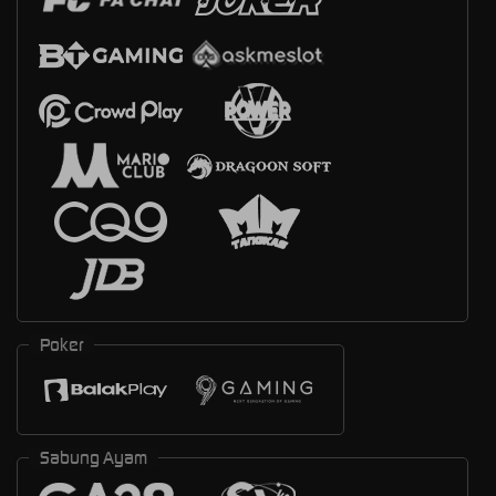
Poker
Sabung Ayam