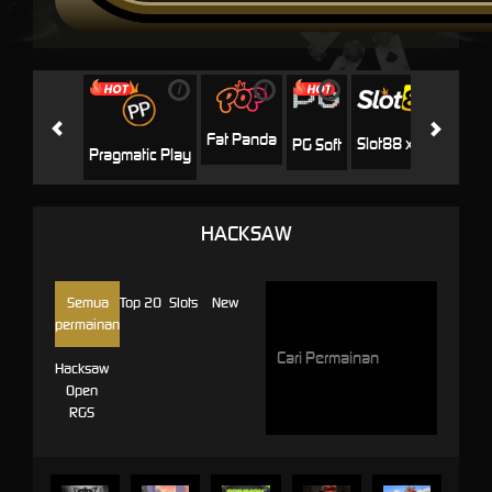
i
i
i
i
i
Facha
Fat Panda
Slot88 x PP
PG Soft
Pragmatic Play
HACKSAW
Semua
Top 20
Slots
New
permainan
Hacksaw
Open
RGS