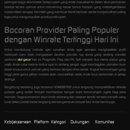
potongan biaya akomodasi. Setiap rupiah yang Anda masukkan ke dalam akun permainan
bekerja secara optimal untuk memancing keluar bonus freespin yang melipatgandakan
modal dalam sekejap. Hal inilah yang membuat teknik bermain santai menjadi pilihan paling
logis untuk mengumpulkan pundi-pundi rupiah.
Bocoran Provider Paling Populer
dengan Winrate Tertinggi Hari Ini
Untuk mendukung metode spin rumahan Anda agar semakin menghasilkan profit
melimpah kami telah menyiapkan deretan provider top dunia yang sedang memiliki
performa
slot gacor
hari ini. Pragmatic Play dan PG Soft menjadi dua nama utama yang
wajib Anda coba karena kedua opsi ini sedang sangat royal membagikan perkalian bom
besar khusus untuk pemain yang bermain dengan ritme santai. Tingkat kemenangan yang
tinggi pada game pilihan mereka akan memastikan saldo Anda terus bertambah di setiap
sesinya.
Bergabung sekarang juga bersama HOMEBET88 untuk langsung mempraktikkan rahasia
putaran yang sudah terbukti memberikan banyak bukti kemenangan nyata bagi para
member. Segera amankan akun Anda sekarang dan rasakan sendiri sensasi menarik uang
tunai dalam jumlah besar langsung dari kenyamanan tempat tidur Anda hari ini juga.
Kebijaksanaan
Platform
Kategori
Dukungan
Komunitas