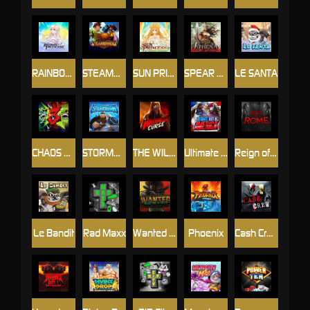
RAINBOW PRINCESS
STEAMRUNNERS
SUN PRINCESS
SPEAR OF ATHENA
LE SANTA
CHAOS CREW 3
STORMBORN
THE WILDWOOD CURSE
Ultimate Slot of America
Reign of Rome
Le Bandit
Rad Maxx
Wanted Dead or a Wild
Phoenix
Cash Crew