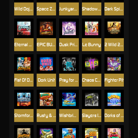
Wild Dojo Strike
Space Zoo
Junkyard Kings
Shadow Strike
Dark Spiral
Eternal Duel
EPIC BULLETS & BOUNTY
Dusk Princess
Le Bunny
2 Wild 2 Die
Fist Of Destruction
Dork Unit
Pray for Three
Chaos Crew 2
Fighter Pit
Stormforged
Rusty & Curly
Wishbringer
Slayers Inc
Dorks of The Deep