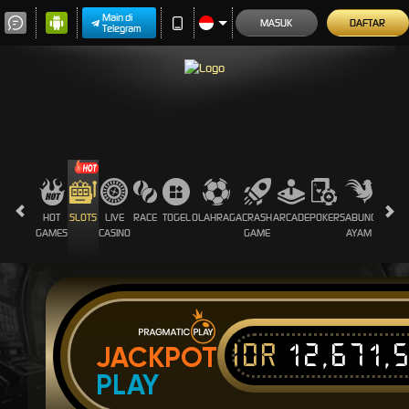
Main di
MASUK
DAFTAR
Telegram
HOT
SLOTS
LIVE
RACE
TOGEL
OLAHRAGA
CRASH
ARCADE
POKER
SABUNG
PROMO
GAMES
CASINO
GAME
AYAM
IDR
12,671,
JACKPOT
PLAY