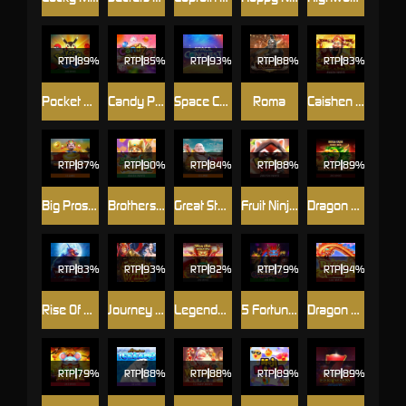
RTP
89%
RTP
85%
RTP
93%
RTP
88%
RTP
83%
Pocket Mon Go
Candy Pop 2
Space Conquest
Roma
Caishen Deluxe Maxways
RTP
87%
RTP
90%
RTP
84%
RTP
88%
RTP
89%
Big Prosperity SA
Brothers Kingdom 2
Great Stars SA
Fruit Ninja Fury
Dragon Empire
RTP
83%
RTP
93%
RTP
82%
RTP
79%
RTP
94%
Rise Of Werewolves
Journey to the Wild
Legendary Beasts Saga
5 Fortune Dragons
Dragon Wish
RTP
79%
RTP
88%
RTP
88%
RTP
89%
RTP
89%