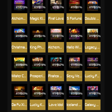
RTP
79%
RTP
81%
RTP
87%
RTP
81%
RTP
85%
Alchemy Quest Level Up
Magic Kitty
First Love
5 Fortune
Double Flame
RTP
84%
RTP
91%
RTP
81%
RTP
82%
RTP
85%
Christmas Miracles
King Pharaoh
Alchemy Quest Jackpot
Hallo Win Party
Legacy of Ramakien
RTP
88%
RTP
79%
RTP
82%
RTP
90%
RTP
93%
Mister Cashmore
Prosperity Gods
Pirates Gold Rush
Sexy Vegas
Lucky Feng Shui
RTP
90%
RTP
94%
RTP
95%
RTP
89%
RTP
87%
Da Fu Xiao Fu
Lucky Koi Exclusive
Love Idol
Iceland SA
Galaxy Guardian