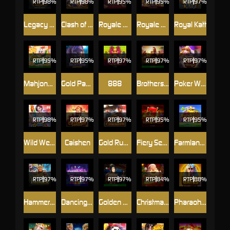
RTP
98%
RTP
98%
RTP
95%
RTP
95%
RTP
97%
Legacy of Kong Maxways
Clash of the Giants
Royale House
Royale Vegas
Royal Katt
RTP
95%
RTP
95%
RTP
97%
RTP
97%
RTP
97%
Mahjong Riches
Gold Panther Maxways
888
Brothers kingdom
Poker Ways
RTP
98%
RTP
97%
RTP
97%
RTP
95%
RTP
95%
Wild Wet Win
Caishen
Gold Rush Cowboys
Fiery Sevens
Farmland Frenzy Maxways
RTP
97%
RTP
97%
RTP
97%
RTP
84%
RTP
88%
Hammer of Thunder
Dancing Fever
Golden Lotus SE
Christmas Tree of Wonders
Pharaoh Gates