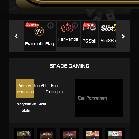
i
i
i
i
i
Facha
Fat Panda
Slot88 x PP
PG Soft
Pragmatic Play
SPADE GAMING
Semua
Top 20
Buy
permainan
Freenspin
Progressive
Slots
Slots