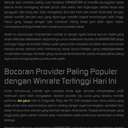
Metode spin rumahan paling cuan bersama HOMEBET88 ini memiliki keunggulan besar
karena Anda memegang kendali penuh atas waktu dan lingkungan sekitar tanpa ada
gangguan dari orang lain. Saat mengakses situs slot kami dari rumah Anda bisa dengan
bebas memilih jam-jam sepi yang dipercaya memiliki tingkat kemenangan lebih tinggi.
Fokus yang terjaga dengan baik membuat insting Anda jauh lebih tajam dalam
menerapkan strategi terbaik demi menjemput perkalian besar.
Selain itu keuntungan finansial dari metode ini sangat nyata karena semua modal yang
Anda miliki bisa dialokasikan sepenuhnya untuk melakukan taruhan di HOMEBET88 tanpa
potongan biaya akomodasi. Setiap rupiah yang Anda masukkan ke dalam akun permainan
bekerja secara optimal untuk memancing keluar bonus freespin yang melipatgandakan
modal dalam sekejap. Hal inilah yang membuat teknik bermain santai menjadi pilihan paling
logis untuk mengumpulkan pundi-pundi rupiah.
Bocoran Provider Paling Populer
dengan Winrate Tertinggi Hari Ini
Untuk mendukung metode spin rumahan Anda agar semakin menghasilkan profit
melimpah kami telah menyiapkan deretan provider top dunia yang sedang memiliki
performa
slot gacor
hari ini. Pragmatic Play dan PG Soft menjadi dua nama utama yang
wajib Anda coba karena kedua opsi ini sedang sangat royal membagikan perkalian bom
besar khusus untuk pemain yang bermain dengan ritme santai. Tingkat kemenangan yang
tinggi pada game pilihan mereka akan memastikan saldo Anda terus bertambah di setiap
sesinya.
Bergabung sekarang juga bersama HOMEBET88 untuk langsung mempraktikkan rahasia