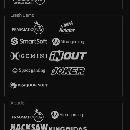
Crash Game
Arcade