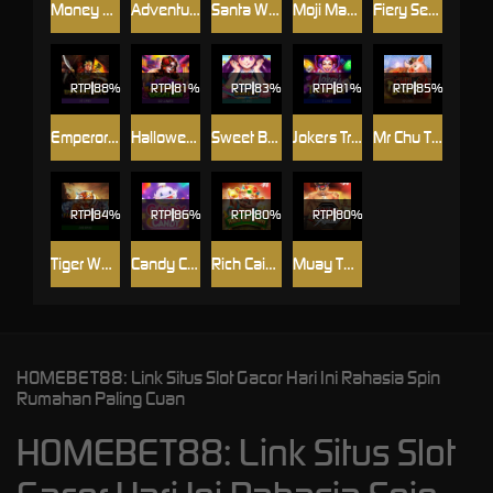
Money Mouse
Adventure Iceland
Santa Wild Drop
Moji Mania
Fiery Sevens Exclusive
RTP
88%
RTP
81%
RTP
83%
RTP
81%
RTP
85%
Emperor Gate
Halloween Vacation
Sweet Bakery
Jokers Treasure
Mr Chu Tycoon
RTP
84%
RTP
86%
RTP
80%
RTP
80%
Tiger Warrior
Candy Candy
Rich Caishen
Muay Thai Fighter
HOMEBET88: Link Situs Slot Gacor Hari Ini Rahasia Spin
Rumahan Paling Cuan
HOMEBET88: Link Situs Slot