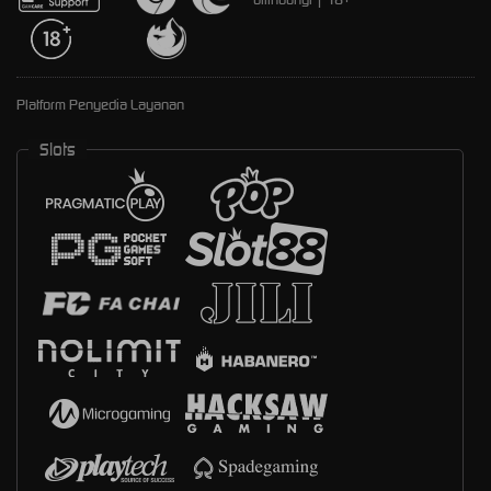
Platform Penyedia Layanan
Slots