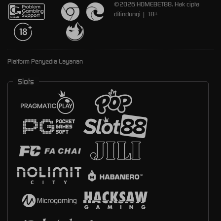
©2026 HOMEBET88. Hak cipta
dilindungi | 18+
Platform Penyedia Layanan
Slots