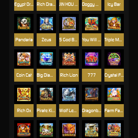
Egypt Oracle
Rich Dragon
JIN HOU YE
Doggy Wealth
Icy Bar
Pandaria
Zeus
5 God Beast
You Will Win
Triple Monkey
Coin Cat
Big Diamond
Rich Lion
777
Crystal Fruits
Rich Ox
Pirate King
Wolf Legend
Dragonburst
Farm Family