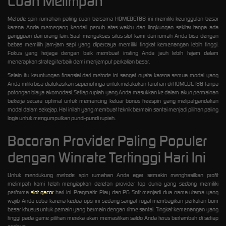
Cuan Melimpah
Metode spin rumahan paling cuan bersama HOMEBET88 ini memiliki keunggulan besar
karena Anda memegang kendali penuh atas waktu dan lingkungan sekitar tanpa ada
gangguan dari orang lain. Saat mengakses situs slot kami dari rumah Anda bisa dengan
bebas memilih jam-jam sepi yang dipercaya memiliki tingkat kemenangan lebih tinggi.
Fokus yang terjaga dengan baik membuat insting Anda jauh lebih tajam dalam
menerapkan strategi terbaik demi menjemput perkalian besar.
Selain itu keuntungan finansial dari metode ini sangat nyata karena semua modal yang
Anda miliki bisa dialokasikan sepenuhnya untuk melakukan taruhan di HOMEBET88 tanpa
potongan biaya akomodasi. Setiap rupiah yang Anda masukkan ke dalam akun permainan
bekerja secara optimal untuk memancing keluar bonus freespin yang melipatgandakan
modal dalam sekejap. Hal inilah yang membuat teknik bermain santai menjadi pilihan paling
logis untuk mengumpulkan pundi-pundi rupiah.
Bocoran Provider Paling Populer
dengan Winrate Tertinggi Hari Ini
Untuk mendukung metode spin rumahan Anda agar semakin menghasilkan profit
melimpah kami telah menyiapkan deretan provider top dunia yang sedang memiliki
performa
slot gacor
hari ini. Pragmatic Play dan PG Soft menjadi dua nama utama yang
wajib Anda coba karena kedua opsi ini sedang sangat royal membagikan perkalian bom
besar khusus untuk pemain yang bermain dengan ritme santai. Tingkat kemenangan yang
tinggi pada game pilihan mereka akan memastikan saldo Anda terus bertambah di setiap