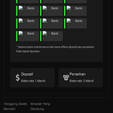
* Selama bank maintenance dan bank offline deposit dan penarikan
tidak dapat diproses
Deposit
Penarikan
Rata-rata 1 Menit
Rata-rata 3 Menit
Tanggung Jawab
Browser Yang
Bermain
Didukung