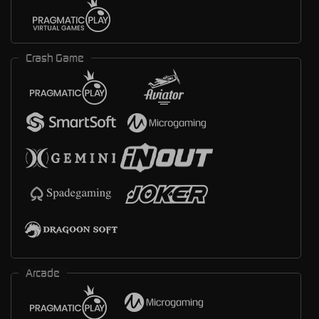
Crash Game
Arcade