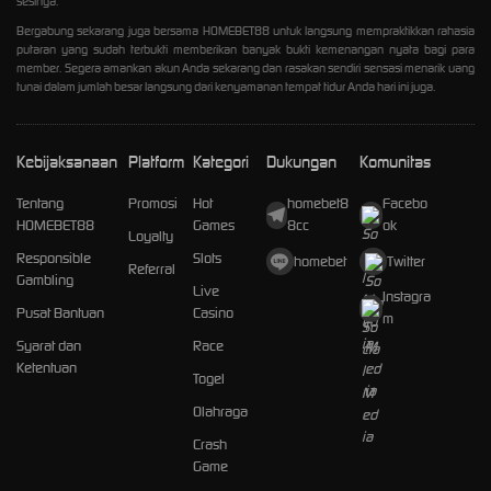
sesinya.
Bergabung sekarang juga bersama HOMEBET88 untuk langsung mempraktikkan rahasia
putaran yang sudah terbukti memberikan banyak bukti kemenangan nyata bagi para
member. Segera amankan akun Anda sekarang dan rasakan sendiri sensasi menarik uang
tunai dalam jumlah besar langsung dari kenyamanan tempat tidur Anda hari ini juga.
Kebijaksanaan
Platform
Kategori
Dukungan
Komunitas
Tentang
Promosi
Hot
homebet8
Facebo
HOMEBET88
Games
8cc
ok
Loyalty
Responsible
Slots
homebet
Twitter
Referral
Gambling
Live
Instagra
Pusat Bantuan
Casino
m
Syarat dan
Race
Ketentuan
Togel
Olahraga
Crash
Game