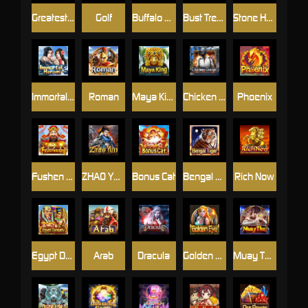
Greatest Circus
Golf
Buffalo Burst
Bust Treasury
Stone Hominid
Immortal Heroes
Roman
Maya King
Chicken Dinner
Phoenix
Fushen Coming
ZHAO YUN
Bonus Cat
Bengal Tiger
Rich Now
Egypt Dynasty
Arab
Dracula
Golden Eye
Muay Thai