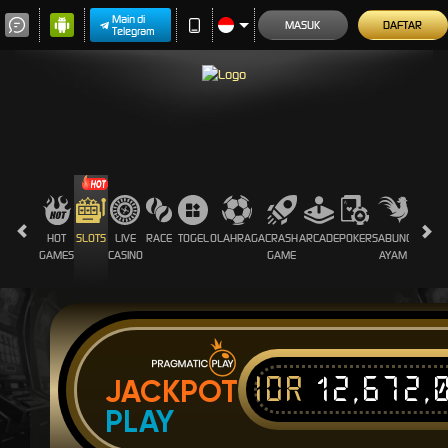
Main di
MASUK
DAFTAR
Telegram
HOT
SLOTS
LIVE
RACE
TOGEL
OLAHRAGA
CRASH
ARCADE
POKER
SABUNG
PROMO
GAMES
CASINO
GAME
AYAM
IDR
12,672,
JACKPOT
PLAY