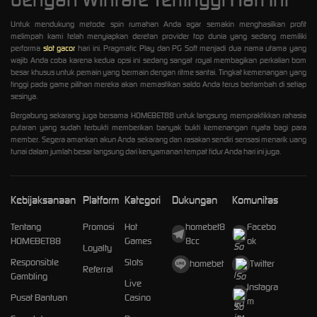
Untuk mendukung metode spin rumahan Anda agar semakin menghasilkan profit
melimpah kami telah menyiapkan deretan provider top dunia yang sedang memiliki
performa
slot gacor
hari ini. Pragmatic Play dan PG Soft menjadi dua nama utama yang
wajib Anda coba karena kedua opsi ini sedang sangat royal membagikan perkalian bom
besar khusus untuk pemain yang bermain dengan ritme santai. Tingkat kemenangan yang
tinggi pada game pilihan mereka akan memastikan saldo Anda terus bertambah di setiap
sesinya.
Bergabung sekarang juga bersama HOMEBET88 untuk langsung mempraktikkan rahasia
putaran yang sudah terbukti memberikan banyak bukti kemenangan nyata bagi para
member. Segera amankan akun Anda sekarang dan rasakan sendiri sensasi menarik uang
tunai dalam jumlah besar langsung dari kenyamanan tempat tidur Anda hari ini juga.
Kebijaksanaan
Platform
Kategori
Dukungan
Komunitas
Tentang
Promosi
Hot
homebet8
Facebo
HOMEBET88
Games
8cc
ok
Loyalty
Responsible
Slots
homebet
Twitter
Referral
Gambling
Live
Instagra
Pusat Bantuan
Casino
m