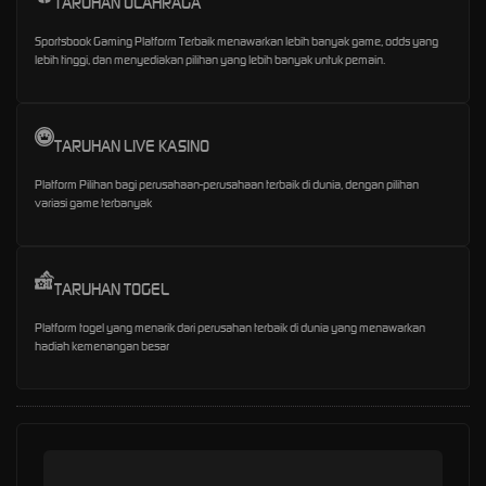
TARUHAN OLAHRAGA
Sportsbook Gaming Platform Terbaik menawarkan lebih banyak game, odds yang
lebih tinggi, dan menyediakan pilihan yang lebih banyak untuk pemain.
TARUHAN LIVE KASINO
Platform Pilihan bagi perusahaan-perusahaan terbaik di dunia, dengan pilihan
variasi game terbanyak
TARUHAN TOGEL
Platform togel yang menarik dari perusahan terbaik di dunia yang menawarkan
hadiah kemenangan besar