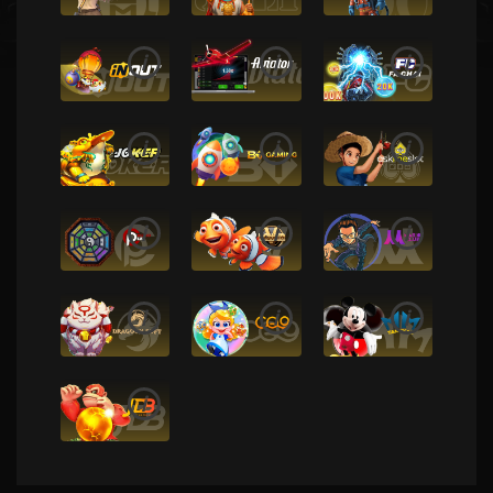
i
i
i
i
i
i
i
i
i
i
i
i
i