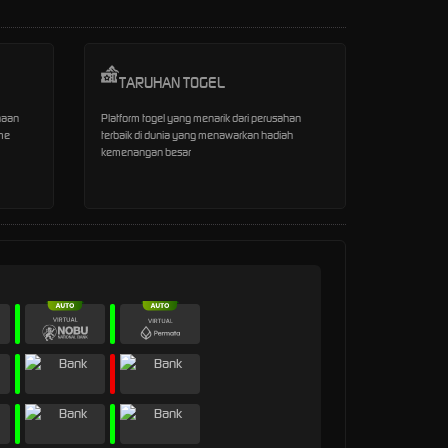
TARUHAN TOGEL
haan
Platform togel yang menarik dari perusahan
ame
terbaik di dunia yang menawarkan hadiah
kemenangan besar