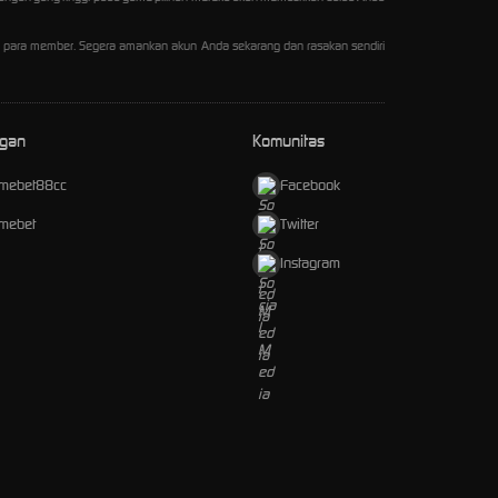
 para member. Segera amankan akun Anda sekarang dan rasakan sendiri
gan
Komunitas
mebet88cc
Facebook
mebet
Twitter
Instagram