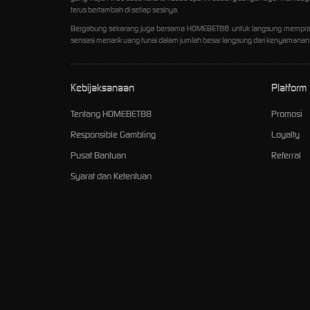
terus bertambah di setiap sesinya.
Bergabung sekarang juga bersama HOMEBET88 untuk langsung memprakti
sensasi menarik uang tunai dalam jumlah besar langsung dari kenyamanan te
Kebijaksanaan
Platform
Tentang HOMEBET88
Promosi
Responsible Gambling
Loyalty
Pusat Bantuan
Referral
Syarat dan Ketentuan