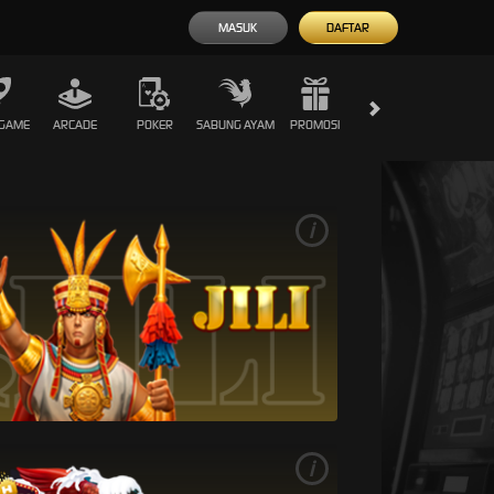
MASUK
DAFTAR
 GAME
ARCADE
POKER
SABUNG AYAM
PROMOSI
i
i