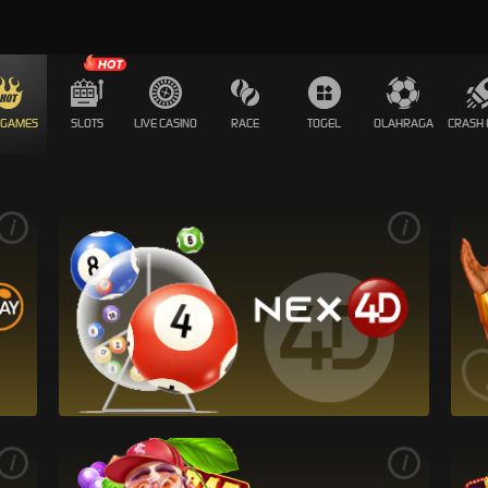
 GAMES
SLOTS
LIVE CASINO
RACE
TOGEL
OLAHRAGA
CRASH
i
i
i
i