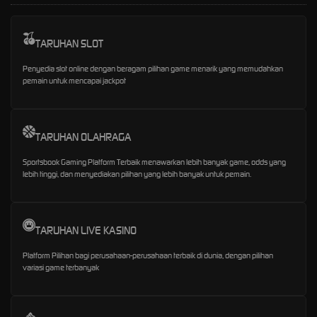
TARUHAN SLOT
Penyedia slot online dengan beragam pilihan game menarik yang memudahkan
pemain untuk mencapai jackpot
TARUHAN OLAHRAGA
Sportsbook Gaming Platform Terbaik menawarkan lebih banyak game, odds yang
lebih tinggi, dan menyediakan pilihan yang lebih banyak untuk pemain.
TARUHAN LIVE KASINO
Platform Pilihan bagi perusahaan-perusahaan terbaik di dunia, dengan pilihan
variasi game terbanyak