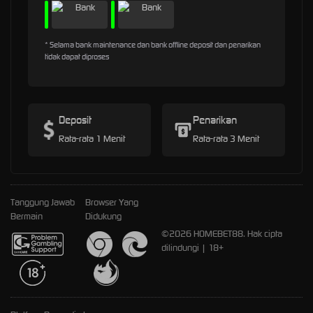
* Selama bank maintenance dan bank offline deposit dan penarikan
tidak dapat diproses
Deposit
Penarikan
Rata-rata 1 Menit
Rata-rata 3 Menit
Tanggung Jawab
Browser Yang
Bermain
Didukung
©2026 HOMEBET88. Hak cipta
dilindungi | 18+