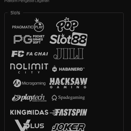
Platform Penyedia Layanan
Slots