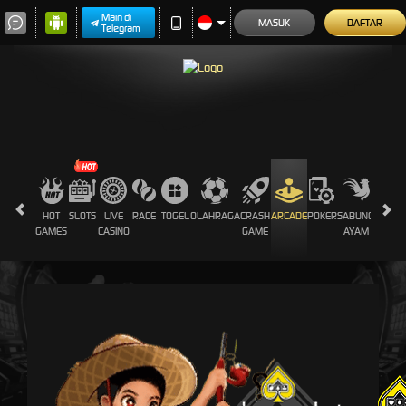
Main di
MASUK
DAFTAR
Telegram
HOT
SLOTS
LIVE
RACE
TOGEL
OLAHRAGA
CRASH
ARCADE
POKER
SABUNG
PROMO
GAMES
CASINO
GAME
AYAM