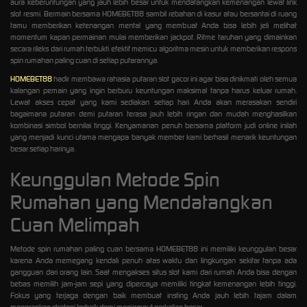
aura keberuntungan yang jauh lebih besar untuk mendatangkan kemenangan lewat link
slot resmi. Bermain bersama HOMEBET88 sambil rebahan di kasur atau bersantai di ruang
tamu memberikan ketenangan mental yang membuat Anda bisa lebih jeli melihat
momentum kapan permainan mulai memberikan jackpot. Ritme taruhan yang dimainkan
secara rileks dari rumah terbukti efektif memicu algoritma mesin untuk memberikan respons
spin rumahan paling cuan di setiap putarannya.
HOMEBET88
hadir membawa rahasia putaran slot gacor ini agar bisa dinikmati oleh semua
kalangan pemain yang ingin berburu keuntungan maksimal tanpa harus keluar rumah.
Lewat akses cepat yang kami sediakan setiap hari Anda akan merasakan sendiri
bagaimana putaran demi putaran terasa jauh lebih ringan dan mudah menghasilkan
kombinasi simbol bernilai tinggi. Kenyamanan penuh bersama platform judi online inilah
yang menjadi kunci utama mengapa banyak member kami berhasil menarik keuntungan
besar setiap harinya.
Keunggulan Metode Spin
Rumahan yang Mendatangkan
Cuan Melimpah
Metode spin rumahan paling cuan bersama HOMEBET88 ini memiliki keunggulan besar
karena Anda memegang kendali penuh atas waktu dan lingkungan sekitar tanpa ada
gangguan dari orang lain. Saat mengakses situs slot kami dari rumah Anda bisa dengan
bebas memilih jam-jam sepi yang dipercaya memiliki tingkat kemenangan lebih tinggi.
Fokus yang terjaga dengan baik membuat insting Anda jauh lebih tajam dalam