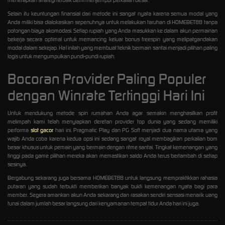
menerapkan strategi terbaik demi menjemput perkalian besar.
Selain itu keuntungan finansial dari metode ini sangat nyata karena semua modal yang
Anda miliki bisa dialokasikan sepenuhnya untuk melakukan taruhan di HOMEBET88 tanpa
potongan biaya akomodasi. Setiap rupiah yang Anda masukkan ke dalam akun permainan
bekerja secara optimal untuk memancing keluar bonus freespin yang melipatgandakan
modal dalam sekejap. Hal inilah yang membuat teknik bermain santai menjadi pilihan paling
logis untuk mengumpulkan pundi-pundi rupiah.
Bocoran Provider Paling Populer
dengan Winrate Tertinggi Hari Ini
Untuk mendukung metode spin rumahan Anda agar semakin menghasilkan profit
melimpah kami telah menyiapkan deretan provider top dunia yang sedang memiliki
performa
slot gacor
hari ini. Pragmatic Play dan PG Soft menjadi dua nama utama yang
wajib Anda coba karena kedua opsi ini sedang sangat royal membagikan perkalian bom
besar khusus untuk pemain yang bermain dengan ritme santai. Tingkat kemenangan yang
tinggi pada game pilihan mereka akan memastikan saldo Anda terus bertambah di setiap
sesinya.
Bergabung sekarang juga bersama HOMEBET88 untuk langsung mempraktikkan rahasia
putaran yang sudah terbukti memberikan banyak bukti kemenangan nyata bagi para
member. Segera amankan akun Anda sekarang dan rasakan sendiri sensasi menarik uang
tunai dalam jumlah besar langsung dari kenyamanan tempat tidur Anda hari ini juga.