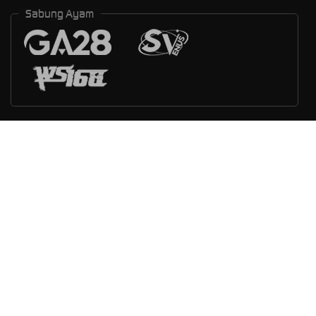
Sabung Ayam