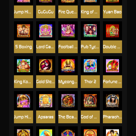
Jump Higher
GuGuGu
Fire Queen
King of Atlantis
Yuan Bao
5 Boxing
Lord Ganesha
Football Baby
Pub Tycoon
Double Happiness
King Kong Shake
Gold Stealer
Myeong-ryang
Thor 2
Fortune Dragon
Jump Higher Mobile
Apsaras
The Beast War
God of War M
Pharaoh's Gold