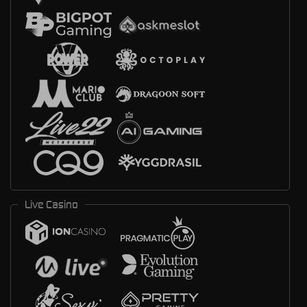
Live Casino