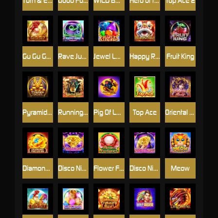
Turn & Earn
Good Fortune M
WILD BOUNTY 2
Hero of the 3 Kingdoms - Cao Cao
Top Ace 2
Gu Gu Gu2
Rave Jump
Jewel Luxury
Happy Rich Year
Fruit King
Pyramid Raider
Running Toro
Pig Of Luck
Top Ace
Oriental Beauty
Diamond Treasure
Disco Night
Flower Fortunes
Disco Night M
Meow