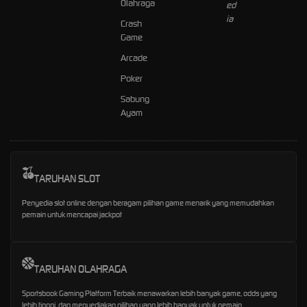
Olahraga
Crash
Game
Arcade
Poker
Sabung
Ayam
TARUHAN SLOT
Penyedia slot online dengan beragam pilihan game menarik yang memudahkan
pemain untuk mencapai jackpot
TARUHAN OLAHRAGA
Sportsbook Gaming Platform Terbaik menawarkan lebih banyak game, odds yang
lebih tinggi, dan menyediakan pilihan yang lebih banyak untuk pemain.