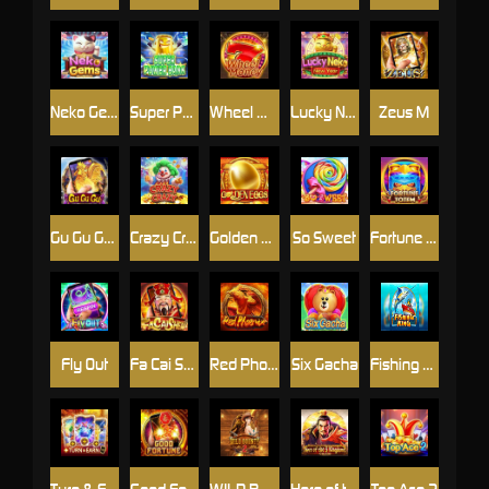
Neko Gems
Super Power Bank
Wheel Money
Lucky Neko New Year
Zeus M
Gu Gu Gu M
Crazy Crazy
Golden Eggs
So Sweet
Fortune Totem
Fly Out
Fa Cai Shen M
Red Phoenix
Six Gacha
Fishing King