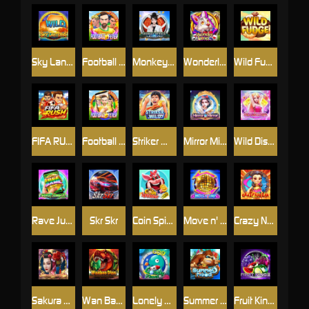
Sky Lantern
Football Fever M
Monkey Office Legend
Wonderland
Wild Fudge
FIFA RUSH
Football Fever
Striker WILD
Mirror Mirror
Wild Disco Night
Rave Jump 2 M
Skr Skr
Coin Spinner
Move n' Jump
Crazy Nuozha
Sakura Legend
Wan Bao Dino
Lonely Planet
Summer Mood
Fruit King II