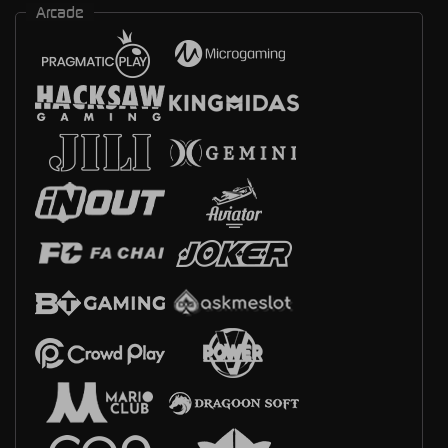
Arcade