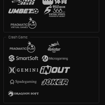
Crash Game