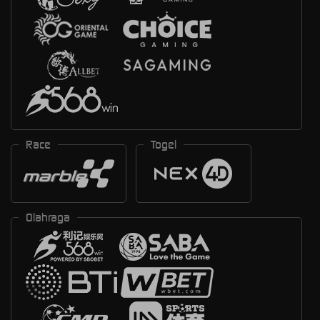
Race
Togel
Olahraga