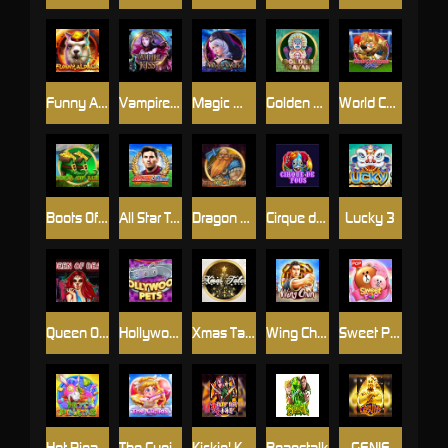
Funny Alpaca
Vampire Kiss
Magic World
Golden Mayan
World Cup Russia 2018
Boots Of Luck
All Star Team
Dragon Hunters
Cirque de fous
Lucky 3
Queen Of Dead
Hollywood Pets
Xmas Tales
Wing Chun
Sweet POP
Hot Pinatas
The Cupids
Kickin' Kash
Beanstalk
GENIE