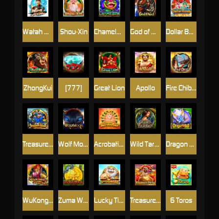
Watah Master
Shou-Xin
Chameleon
God of War
Dollar Bomb
ZhongKui
[777]
Great Lion
Apollo
Fire Chibi M
Treasure Island
Wolf Moon
Acrobatics
Wild Tarzan
Dragon Ball
WuKong&Peaches
Zuma Wild
Lucky Tigers
Treasure Pirate
6 Toros