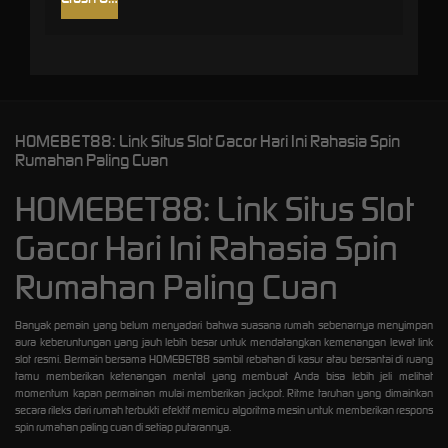
HOMEBET88: Link Situs Slot Gacor Hari Ini Rahasia Spin
Rumahan Paling Cuan
HOMEBET88: Link Situs Slot
Gacor Hari Ini Rahasia Spin
Rumahan Paling Cuan
Banyak pemain yang belum menyadari bahwa suasana rumah sebenarnya menyimpan
aura keberuntungan yang jauh lebih besar untuk mendatangkan kemenangan lewat link
slot resmi. Bermain bersama HOMEBET88 sambil rebahan di kasur atau bersantai di ruang
tamu memberikan ketenangan mental yang membuat Anda bisa lebih jeli melihat
momentum kapan permainan mulai memberikan jackpot. Ritme taruhan yang dimainkan
secara rileks dari rumah terbukti efektif memicu algoritma mesin untuk memberikan respons
spin rumahan paling cuan di setiap putarannya.