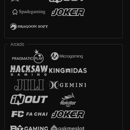
Arcade