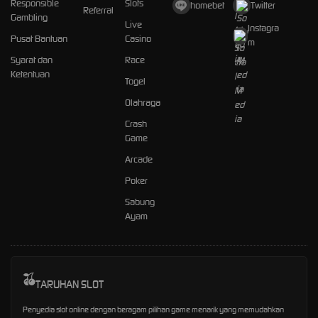
Responsible
Slots
homebet
Twitter
Referral
Gambling
Live
Instagra
Pusat Bantuan
Casino
m
Syarat dan
Race
Ketentuan
Togel
Olahraga
Crash
Game
Arcade
Poker
Sabung
Ayam
TARUHAN SLOT
Penyedia slot online dengan beragam pilihan game menarik yang memudahkan