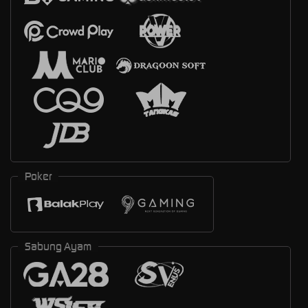
Poker
Sabung Ayam