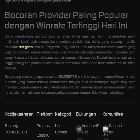
logis untuk mengumpulkan pundi-pundi rupiah.
Bocoran Provider Paling Populer
dengan Winrate Tertinggi Hari Ini
Untuk mendukung metode spin rumahan Anda agar semakin menghasilkan profit
melimpah kami telah menyiapkan deretan provider top dunia yang sedang memiliki
performa
slot gacor
hari ini. Pragmatic Play dan PG Soft menjadi dua nama utama yang
wajib Anda coba karena kedua opsi ini sedang sangat royal membagikan perkalian bom
besar khusus untuk pemain yang bermain dengan ritme santai. Tingkat kemenangan yang
tinggi pada game pilihan mereka akan memastikan saldo Anda terus bertambah di setiap
sesinya.
Bergabung sekarang juga bersama HOMEBET88 untuk langsung mempraktikkan rahasia
putaran yang sudah terbukti memberikan banyak bukti kemenangan nyata bagi para
member. Segera amankan akun Anda sekarang dan rasakan sendiri sensasi menarik uang
tunai dalam jumlah besar langsung dari kenyamanan tempat tidur Anda hari ini juga.
Kebijaksanaan
Platform
Kategori
Dukungan
Komunitas
Tentang
Promosi
Hot
homebet8
Facebo
HOMEBET88
Games
8cc
ok
Loyalty