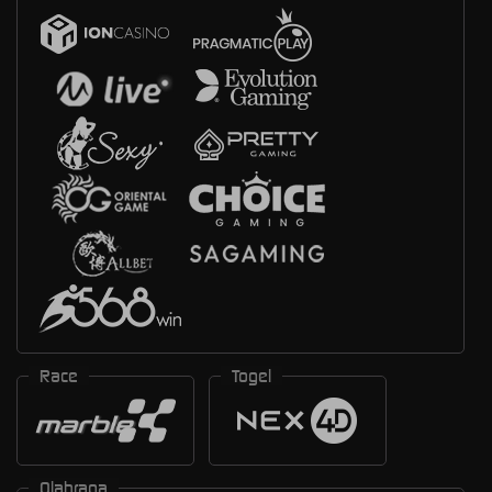
Race
Togel
Olahraga