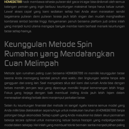
HOMEBET88
hadir membawa rahasia putaran slot gacor ini agar bisa dinikmati oleh semua
kalangan pemain yang ingin berburu keuntungan maksimal tanpa harus keluar rumah.
Lewat akses cepat yang kami sediakan setiap hari Anda akan merasakan sendiri
bagaimana putaran demi putaran terasa jauh lebih ringan dan mudah menghasilkan
kombinasi simbol bernilai tinggi. Kenyamanan penuh bersama platform judi online inilah
yang menjadi kunci utama mengapa banyak member kami berhasil menarik keuntungan
besar setiap harinya.
Keunggulan Metode Spin
Rumahan yang Mendatangkan
Cuan Melimpah
Metode spin rumahan paling cuan bersama HOMEBET88 ini memiliki keunggulan besar
karena Anda memegang kendali penuh atas waktu dan lingkungan sekitar tanpa ada
gangguan dari orang lain. Saat mengakses situs slot kami dari rumah Anda bisa dengan
bebas memilih jam-jam sepi yang dipercaya memiliki tingkat kemenangan lebih tinggi.
Fokus yang terjaga dengan baik membuat insting Anda jauh lebih tajam dalam
menerapkan strategi terbaik demi menjemput perkalian besar.
Selain itu keuntungan finansial dari metode ini sangat nyata karena semua modal yang
Anda miliki bisa dialokasikan sepenuhnya untuk melakukan taruhan di HOMEBET88 tanpa
potongan biaya akomodasi. Setiap rupiah yang Anda masukkan ke dalam akun permainan
bekerja secara optimal untuk memancing keluar bonus freespin yang melipatgandakan
modal dalam sekejap. Hal inilah yang membuat teknik bermain santai menjadi pilihan paling