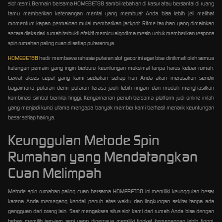
slot resmi. Bermain bersama HOMEBET88 sambil rebahan di kasur atau bersantai di ruang
tamu memberikan ketenangan mental yang membuat Anda bisa lebih jeli melihat
momentum kapan permainan mulai memberikan jackpot. Ritme taruhan yang dimainkan
secara rileks dari rumah terbukti efektif memicu algoritma mesin untuk memberikan respons
spin rumahan paling cuan di setiap putarannya.
HOMEBET88
hadir membawa rahasia putaran slot gacor ini agar bisa dinikmati oleh semua
kalangan pemain yang ingin berburu keuntungan maksimal tanpa harus keluar rumah.
Lewat akses cepat yang kami sediakan setiap hari Anda akan merasakan sendiri
bagaimana putaran demi putaran terasa jauh lebih ringan dan mudah menghasilkan
kombinasi simbol bernilai tinggi. Kenyamanan penuh bersama platform judi online inilah
yang menjadi kunci utama mengapa banyak member kami berhasil menarik keuntungan
besar setiap harinya.
Keunggulan Metode Spin
Rumahan yang Mendatangkan
Cuan Melimpah
Metode spin rumahan paling cuan bersama HOMEBET88 ini memiliki keunggulan besar
karena Anda memegang kendali penuh atas waktu dan lingkungan sekitar tanpa ada
gangguan dari orang lain. Saat mengakses situs slot kami dari rumah Anda bisa dengan
bebas memilih jam-jam sepi yang dipercaya memiliki tingkat kemenangan lebih tinggi.