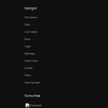
Kategori
Hot Games
Slots
Live Casino
Race
Togel
Olahraga
Crash Game
Arcade
Poker
Sabung Ayam
Komunitas
Facebook