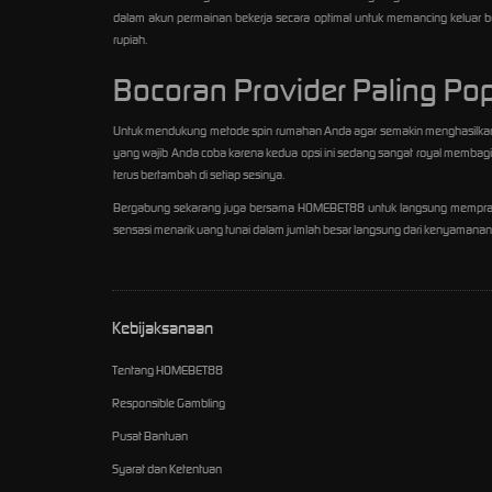
dalam akun permainan bekerja secara optimal untuk memancing keluar bo
rupiah.
Bocoran Provider Paling Popu
Untuk mendukung metode spin rumahan Anda agar semakin menghasilkan p
yang wajib Anda coba karena kedua opsi ini sedang sangat royal membag
terus bertambah di setiap sesinya.
Bergabung sekarang juga bersama HOMEBET88 untuk langsung memprakti
sensasi menarik uang tunai dalam jumlah besar langsung dari kenyamanan te
Kebijaksanaan
Tentang HOMEBET88
Responsible Gambling
Pusat Bantuan
Syarat dan Ketentuan