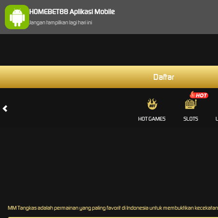
HOMEBET88 Aplikasi Mobile
Jangan tampilkan lagi hari ini
Daftar
HOT GAMES
SLOTS
MM Tangkas adalah permainan yang paling favorit di Indonesia untuk membuktikan kecekata