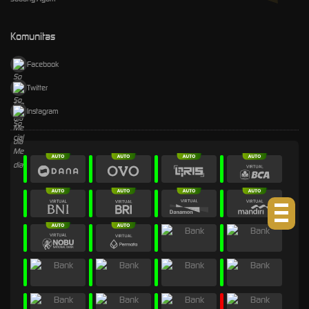
Komunitas
Facebook
Twitter
Instagram