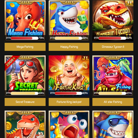
RTP
79%
RTP
88%
RTP
82%
Mega Fishing
Happy Fishing
Dinosaur Tycoon II
RTP
89%
RTP
80%
RTP
85%
Secret Treasure
Fortune King Jackpot
All-star Fishing