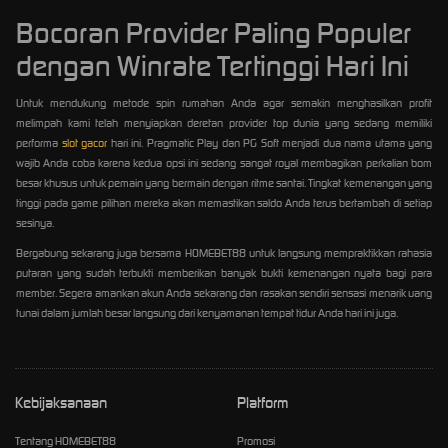
Bocoran Provider Paling Populer
dengan Winrate Tertinggi Hari Ini
Untuk mendukung metode spin rumahan Anda agar semakin menghasilkan profit
melimpah kami telah menyiapkan deretan provider top dunia yang sedang memiliki
performa
slot gacor
hari ini. Pragmatic Play dan PG Soft menjadi dua nama utama yang
wajib Anda coba karena kedua opsi ini sedang sangat royal membagikan perkalian bom
besar khusus untuk pemain yang bermain dengan ritme santai. Tingkat kemenangan yang
tinggi pada game pilihan mereka akan memastikan saldo Anda terus bertambah di setiap
sesinya.
Bergabung sekarang juga bersama HOMEBET88 untuk langsung mempraktikkan rahasia
putaran yang sudah terbukti memberikan banyak bukti kemenangan nyata bagi para
member. Segera amankan akun Anda sekarang dan rasakan sendiri sensasi menarik uang
tunai dalam jumlah besar langsung dari kenyamanan tempat tidur Anda hari ini juga.
Kebijaksanaan
Platform
Tentang HOMEBET88
Promosi