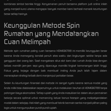
kombinasi simbol bernilai tinggi. Kenyamanan penuh bersama platform judi online inilah
yang menjadi kunci utama mengapa banyak member kami berhasil menarik keuntungan
besar setiap harinya.
Keunggulan Metode Spin
Rumahan yang Mendatangkan
Cuan Melimpah
Metode spin rumahan paling cuan bersama HOMEBET88 ini memiliki keunggulan besar
karena Anda memegang kendali penuh atas waktu dan lingkungan sekitar tanpa ada
gangguan dari orang lain. Saat mengakses situs slot kami dari rumah Anda bisa dengan
bebas memilih jam-jam sepi yang dipercaya memiliki tingkat kemenangan lebih tinggi.
Fokus yang terjaga dengan baik membuat insting Anda jauh lebih tajam dalam
menerapkan strategi terbaik demi menjemput perkalian besar.
Selain itu keuntungan finansial dari metode ini sangat nyata karena semua modal yang
Anda miliki bisa dialokasikan sepenuhnya untuk melakukan taruhan di HOMEBET88 tanpa
potongan biaya akomodasi. Setiap rupiah yang Anda masukkan ke dalam akun permainan
bekerja secara optimal untuk memancing keluar bonus freespin yang melipatgandakan
modal dalam sekejap. Hal inilah yang membuat teknik bermain santai menjadi pilihan paling
logis untuk mengumpulkan pundi-pundi rupiah.