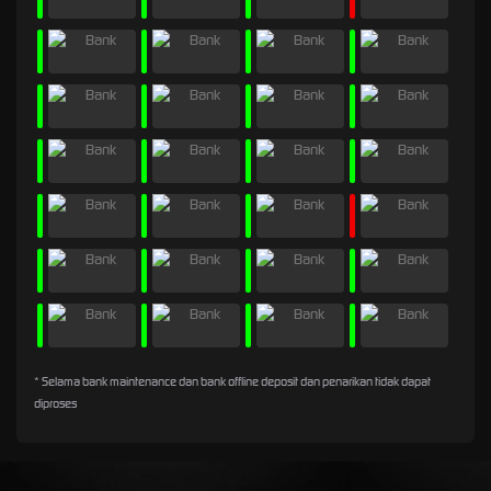
* Selama bank maintenance dan bank offline deposit dan penarikan tidak dapat
diproses