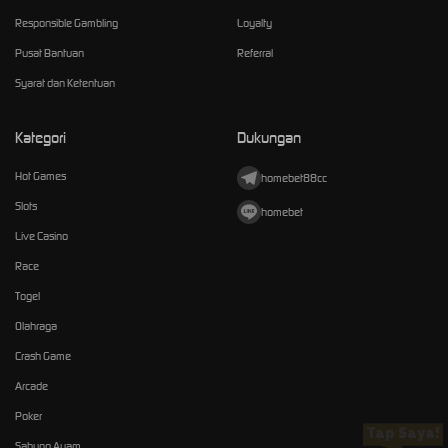
Responsible Gambling
Loyalty
Pusat Bantuan
Referral
Syarat dan Ketentuan
Kategori
Dukungan
Hot Games
homebet88cc
Slots
homebet
Live Casino
Race
Togel
Olahraga
Crash Game
Arcade
Poker
Tap Saya!
Sabung Ayam