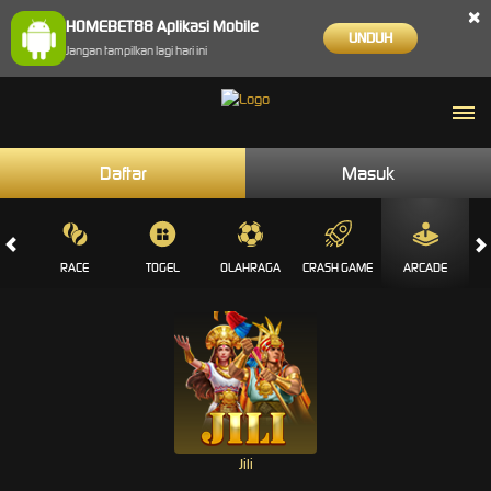
×
HOMEBET88 Aplikasi Mobile
UNDUH
Jangan tampilkan lagi hari ini
Daftar
Masuk
SINO
RACE
TOGEL
OLAHRAGA
CRASH GAME
ARCADE
Jili