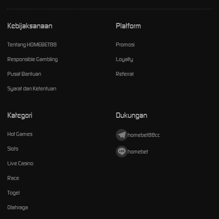
Kebijaksanaan
Platform
Tentang HOMEBET88
Promosi
Responsible Gambling
Loyalty
Pusat Bantuan
Referral
Syarat dan Ketentuan
Kategori
Dukungan
Hot Games
homebet88cc
Slots
homebet
Live Casino
Race
Togel
Olahraga