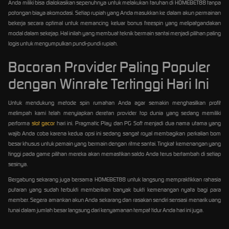
Anda miliki bisa dialokasikan sepenuhnya untuk melakukan taruhan di HOMEBET88 tanpa
potongan biaya akomodasi. Setiap rupiah yang Anda masukkan ke dalam akun permainan
bekerja secara optimal untuk memancing keluar bonus freespin yang melipatgandakan
modal dalam sekejap. Hal inilah yang membuat teknik bermain santai menjadi pilihan paling
logis untuk mengumpulkan pundi-pundi rupiah.
Bocoran Provider Paling Populer
dengan Winrate Tertinggi Hari Ini
Untuk mendukung metode spin rumahan Anda agar semakin menghasilkan profit
melimpah kami telah menyiapkan deretan provider top dunia yang sedang memiliki
performa
slot gacor
hari ini. Pragmatic Play dan PG Soft menjadi dua nama utama yang
wajib Anda coba karena kedua opsi ini sedang sangat royal membagikan perkalian bom
besar khusus untuk pemain yang bermain dengan ritme santai. Tingkat kemenangan yang
tinggi pada game pilihan mereka akan memastikan saldo Anda terus bertambah di setiap
sesinya.
Bergabung sekarang juga bersama HOMEBET88 untuk langsung mempraktikkan rahasia
putaran yang sudah terbukti memberikan banyak bukti kemenangan nyata bagi para
member. Segera amankan akun Anda sekarang dan rasakan sendiri sensasi menarik uang
tunai dalam jumlah besar langsung dari kenyamanan tempat tidur Anda hari ini juga.