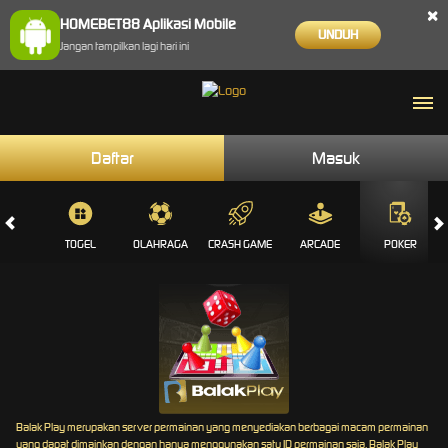
×
HOMEBET88 Aplikasi Mobile
UNDUH
Jangan tampilkan lagi hari ini
Daftar
Masuk
CE
TOGEL
OLAHRAGA
CRASH GAME
ARCADE
POKER
Balak Play merupakan server permainan yang menyediakan berbagai macam permainan
yang dapat dimainkan dengan hanya menggunakan satu ID permainan saja. Balak Play