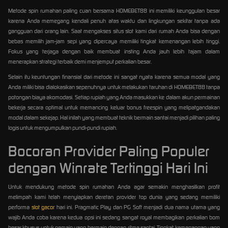
Metode spin rumahan paling cuan bersama HOMEBET88 ini memiliki keunggulan besar
karena Anda memegang kendali penuh atas waktu dan lingkungan sekitar tanpa ada
gangguan dari orang lain. Saat mengakses situs slot kami dari rumah Anda bisa dengan
bebas memilih jam-jam sepi yang dipercaya memiliki tingkat kemenangan lebih tinggi.
Fokus yang terjaga dengan baik membuat insting Anda jauh lebih tajam dalam
menerapkan strategi terbaik demi menjemput perkalian besar.
Selain itu keuntungan finansial dari metode ini sangat nyata karena semua modal yang
Anda miliki bisa dialokasikan sepenuhnya untuk melakukan taruhan di HOMEBET88 tanpa
potongan biaya akomodasi. Setiap rupiah yang Anda masukkan ke dalam akun permainan
bekerja secara optimal untuk memancing keluar bonus freespin yang melipatgandakan
modal dalam sekejap. Hal inilah yang membuat teknik bermain santai menjadi pilihan paling
logis untuk mengumpulkan pundi-pundi rupiah.
Bocoran Provider Paling Populer
dengan Winrate Tertinggi Hari Ini
Untuk mendukung metode spin rumahan Anda agar semakin menghasilkan profit
melimpah kami telah menyiapkan deretan provider top dunia yang sedang memiliki
performa
slot gacor
hari ini. Pragmatic Play dan PG Soft menjadi dua nama utama yang
wajib Anda coba karena kedua opsi ini sedang sangat royal membagikan perkalian bom
besar khusus untuk pemain yang bermain dengan ritme santai. Tingkat kemenangan yang