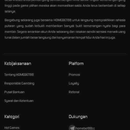
tinggi pada game pilihan mereka akan memastikan saldo Anda terus bertambah di setiap
sesinya.
Bergabung sekarang juga bersama HOMEBET88 untuk langsung mempraktikkan rahasia
putaran yang sudah terbukti memberikan banyak bukti kemenangan nyata bagi para
member. Segera amankan akun Anda sekarang dan rasakan sendiri sensasi menarik uang
tunai dalam jumlah besar langsung dari kenyamanan tempat tidur Anda hari ini juga.
Kebijaksanaan
Platform
Tentang HOMEBET88
Promosi
Responsible Gambling
Loyalty
Pusat Bantuan
Referral
Syarat dan Ketentuan
Kategori
Dukungan
Hot Games
homebet88cc