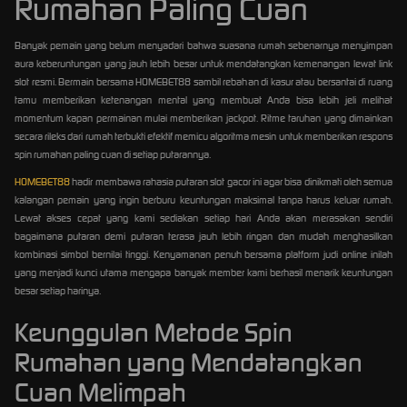
Rumahan Paling Cuan
Banyak pemain yang belum menyadari bahwa suasana rumah sebenarnya menyimpan
aura keberuntungan yang jauh lebih besar untuk mendatangkan kemenangan lewat link
slot resmi. Bermain bersama HOMEBET88 sambil rebahan di kasur atau bersantai di ruang
tamu memberikan ketenangan mental yang membuat Anda bisa lebih jeli melihat
momentum kapan permainan mulai memberikan jackpot. Ritme taruhan yang dimainkan
secara rileks dari rumah terbukti efektif memicu algoritma mesin untuk memberikan respons
spin rumahan paling cuan di setiap putarannya.
HOMEBET88
hadir membawa rahasia putaran slot gacor ini agar bisa dinikmati oleh semua
kalangan pemain yang ingin berburu keuntungan maksimal tanpa harus keluar rumah.
Lewat akses cepat yang kami sediakan setiap hari Anda akan merasakan sendiri
bagaimana putaran demi putaran terasa jauh lebih ringan dan mudah menghasilkan
kombinasi simbol bernilai tinggi. Kenyamanan penuh bersama platform judi online inilah
yang menjadi kunci utama mengapa banyak member kami berhasil menarik keuntungan
besar setiap harinya.
Keunggulan Metode Spin
Rumahan yang Mendatangkan
Cuan Melimpah