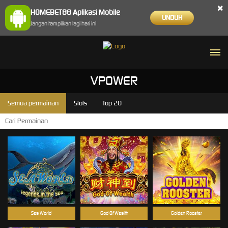
×
HOMEBET88 Aplikasi Mobile
UNDUH
Jangan tampilkan lagi hari ini
VPOWER
Semua permainan
Slots
Top 20
Sea World
God Of Wealth
Golden Rooster