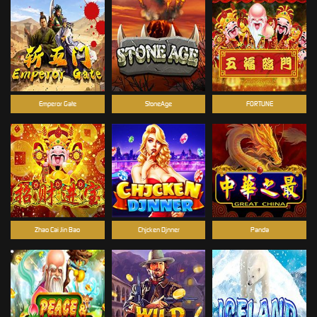
Emperor Gate
StoneAge
FORTUNE
Zhao Cai Jin Bao
Chjcken Djnner
Panda