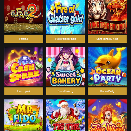
Fafafa2
Fire of glacier gold
Long Teng Hu Xiao
Cash Spark
Sweetbakery
Ocean Party