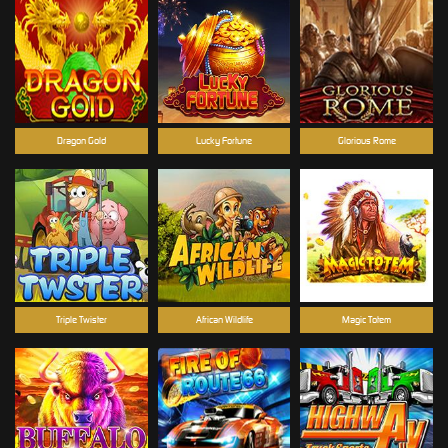
Dragon Gold
Lucky Fortune
Glorious Rome
Triple Twister
African Wildlife
Magic Totem