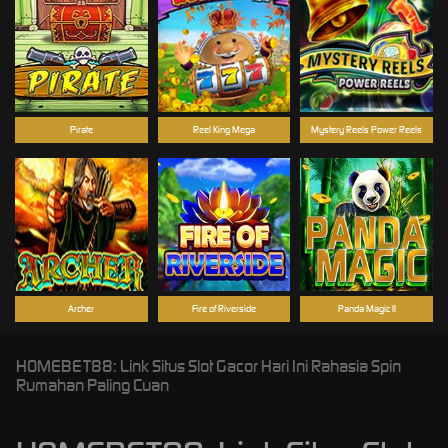
Pirate
Reel King Mega
Mystery Reels Power Reels
Archer
Fire of Riverside
Panda Magic II
HOMEBET88: Link Situs Slot Gacor Hari Ini Rahasia Spin
Rumahan Paling Cuan