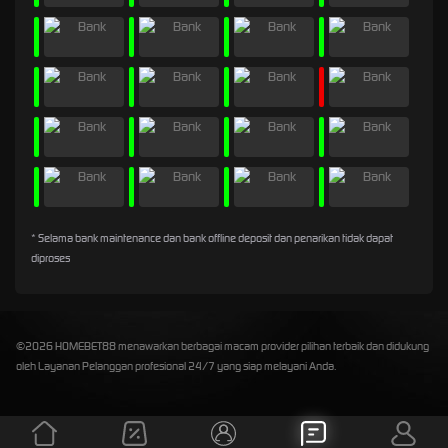
* Selama bank maintenance dan bank offline deposit dan penarikan tidak dapat
diproses
©2026 HOMEBET88 menawarkan berbagai macam provider pilihan terbaik dan didukung
oleh Layanan Pelanggan profesional 24/7 yang siap melayani Anda.