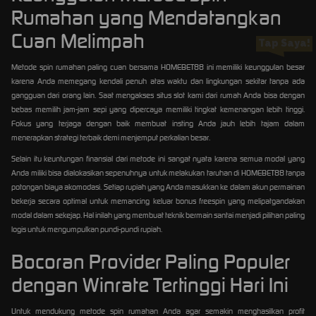
Rumahan yang Mendatangkan
Cuan Melimpah
Tap Saya!
Metode spin rumahan paling cuan bersama HOMEBET88 ini memiliki keunggulan besar
karena Anda memegang kendali penuh atas waktu dan lingkungan sekitar tanpa ada
gangguan dari orang lain. Saat mengakses situs slot kami dari rumah Anda bisa dengan
bebas memilih jam-jam sepi yang dipercaya memiliki tingkat kemenangan lebih tinggi.
Fokus yang terjaga dengan baik membuat insting Anda jauh lebih tajam dalam
menerapkan strategi terbaik demi menjemput perkalian besar.
Selain itu keuntungan finansial dari metode ini sangat nyata karena semua modal yang
Anda miliki bisa dialokasikan sepenuhnya untuk melakukan taruhan di HOMEBET88 tanpa
potongan biaya akomodasi. Setiap rupiah yang Anda masukkan ke dalam akun permainan
bekerja secara optimal untuk memancing keluar bonus freespin yang melipatgandakan
modal dalam sekejap. Hal inilah yang membuat teknik bermain santai menjadi pilihan paling
logis untuk mengumpulkan pundi-pundi rupiah.
Bocoran Provider Paling Populer
dengan Winrate Tertinggi Hari Ini
Untuk mendukung metode spin rumahan Anda agar semakin menghasilkan profit