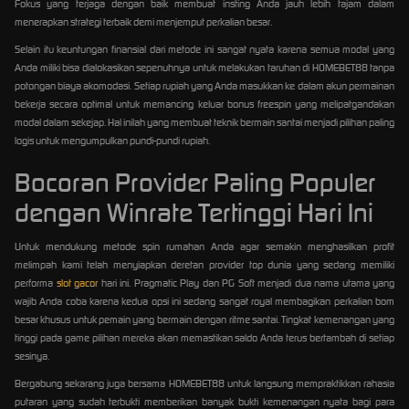
Fokus yang terjaga dengan baik membuat insting Anda jauh lebih tajam dalam
menerapkan strategi terbaik demi menjemput perkalian besar.
Selain itu keuntungan finansial dari metode ini sangat nyata karena semua modal yang
Anda miliki bisa dialokasikan sepenuhnya untuk melakukan taruhan di HOMEBET88 tanpa
potongan biaya akomodasi. Setiap rupiah yang Anda masukkan ke dalam akun permainan
bekerja secara optimal untuk memancing keluar bonus freespin yang melipatgandakan
modal dalam sekejap. Hal inilah yang membuat teknik bermain santai menjadi pilihan paling
logis untuk mengumpulkan pundi-pundi rupiah.
Bocoran Provider Paling Populer
dengan Winrate Tertinggi Hari Ini
Untuk mendukung metode spin rumahan Anda agar semakin menghasilkan profit
melimpah kami telah menyiapkan deretan provider top dunia yang sedang memiliki
performa
slot gacor
hari ini. Pragmatic Play dan PG Soft menjadi dua nama utama yang
wajib Anda coba karena kedua opsi ini sedang sangat royal membagikan perkalian bom
besar khusus untuk pemain yang bermain dengan ritme santai. Tingkat kemenangan yang
tinggi pada game pilihan mereka akan memastikan saldo Anda terus bertambah di setiap
sesinya.
Bergabung sekarang juga bersama HOMEBET88 untuk langsung mempraktikkan rahasia
putaran yang sudah terbukti memberikan banyak bukti kemenangan nyata bagi para