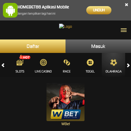
×
HOMEBET88 Aplikasi Mobile
UNDUH
Jangan tampilkan lagi hari ini
Daftar
Masuk
MES
SLOTS
LIVE CASINO
RACE
TOGEL
OLAHRAGA
C
WBet