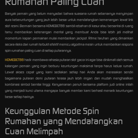
Rumahan Paling Cuan
Banyak pemain yang belum menyadari bahwa suasana rumah sebenarnya menyimpan
aura keberuntungan yang jauh lebih besar untuk mendatangkan kemenangan lewat link
slot resmi. Bermain bersama HOMEBET88 sambil rebahan di kasur atau bersantai di ruang
tamu memberikan ketenangan mental yang membuat Anda bisa lebih jeli melihat
momentum kapan permainan mulai memberikan jackpot. Ritme taruhan yang dimainkan
secara rileks dari rumah terbukti efektif memicu algoritma mesin untuk memberikan respons
spin rumahan paling cuan di setiap putarannya.
HOMEBET88
hadir membawa rahasia putaran slot gacor ini agar bisa dinikmati oleh semua
kalangan pemain yang ingin berburu keuntungan maksimal tanpa harus keluar rumah.
Lewat akses cepat yang kami sediakan setiap hari Anda akan merasakan sendiri
bagaimana putaran demi putaran terasa jauh lebih ringan dan mudah menghasilkan
kombinasi simbol bernilai tinggi. Kenyamanan penuh bersama platform judi online inilah
yang menjadi kunci utama mengapa banyak member kami berhasil menarik keuntungan
besar setiap harinya.
Keunggulan Metode Spin
Rumahan yang Mendatangkan
Cuan Melimpah