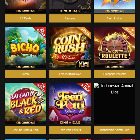
32 Cards
Baccarat
Cash Rocket
Bicho
Coin Rush Deluxe
European Roulette
Bai Cao Black & Red
Teen Patti Versus
Indonesian Animal Dice