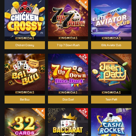
Chicken Crossy
7 Up 7 Down Rush
Elite Aviator Club
Bai Buu
Dice Duet
Teen Patti