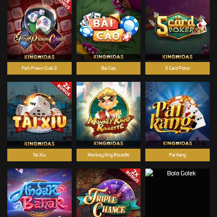
Fish Prawn Crab 2
Bai Cao
5 Card Poker
Tai Xiu
Monkey King Roulette
Pai Kang