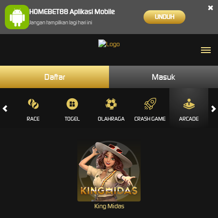
×
HOMEBET88 Aplikasi Mobile
UNDUH
Jangan tampilkan lagi hari ini
Daftar
Masuk
SINO
RACE
TOGEL
OLAHRAGA
CRASH GAME
ARCADE
King Midas