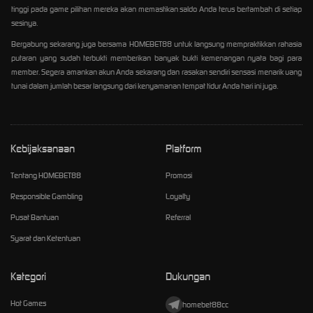
tinggi pada game pilihan mereka akan memastikan saldo Anda terus bertambah di setiap
sesinya.
Bergabung sekarang juga bersama HOMEBET88 untuk langsung mempraktikkan rahasia
putaran yang sudah terbukti memberikan banyak bukti kemenangan nyata bagi para
member. Segera amankan akun Anda sekarang dan rasakan sendiri sensasi menarik uang
tunai dalam jumlah besar langsung dari kenyamanan tempat tidur Anda hari ini juga.
Kebijaksanaan
Platform
Tentang HOMEBET88
Promosi
Responsible Gambling
Loyalty
Pusat Bantuan
Referral
Syarat dan Ketentuan
Kategori
Dukungan
Hot Games
homebet88cc