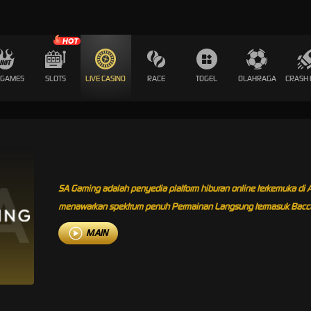
 GAMES
SLOTS
LIVE CASINO
RACE
TOGEL
OLAHRAGA
CRASH
SA Gaming adalah penyedia platform hiburan online terkemuka di A
menawarkan spektrum penuh Permainan Langsung termasuk Baccar
MAIN