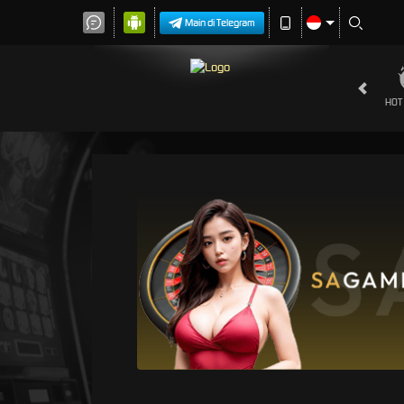
Main di Telegram
HOT