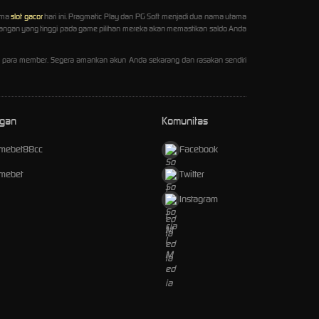
orma
slot gacor
hari ini. Pragmatic Play dan PG Soft menjadi dua nama utama
nangan yang tinggi pada game pilihan mereka akan memastikan saldo Anda
 para member. Segera amankan akun Anda sekarang dan rasakan sendiri
gan
Komunitas
mebet88cc
Facebook
mebet
Twitter
Instagram