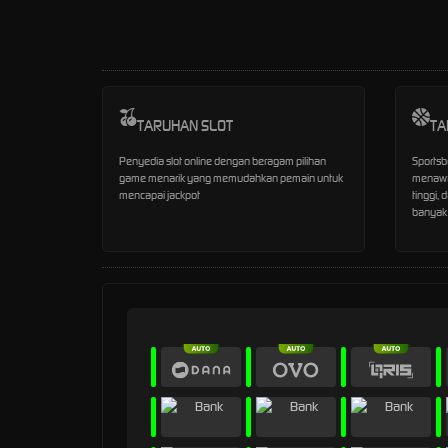
TARUHAN SLOT
TA
Penyedia slot online dengan beragam pilihan
Sportsb
game menarik yang memudahkan pemain untuk
menawar
mencapai jackpot
tinggi,
banyak 