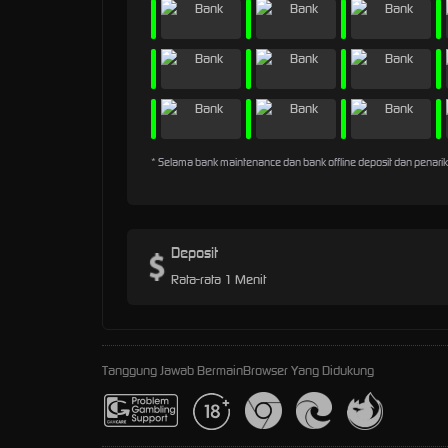
* Selama bank maintenance dan bank offline deposit dan penarik
Deposit
Rata-rata 1 Menit
Tanggung Jawab Bermain
Browser Yang Didukung