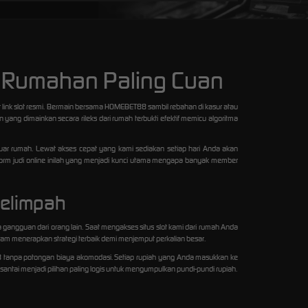
in Rumahan Paling Cuan
k slot resmi. Bermain bersama HOMEBET88 sambil rebahan di kasur atau
ng dimainkan secara rileks dari rumah terbukti efektif memicu algoritma
uar rumah. Lewat akses cepat yang kami sediakan setiap hari Anda akan
form judi online inilah yang menjadi kunci utama mengapa banyak member
elimpah
angguan dari orang lain. Saat mengakses situs slot kami dari rumah Anda
lam menerapkan strategi terbaik demi menjemput perkalian besar.
88 tanpa potongan biaya akomodasi. Setiap rupiah yang Anda masukkan ke
ntai menjadi pilihan paling logis untuk mengumpulkan pundi-pundi rupiah.