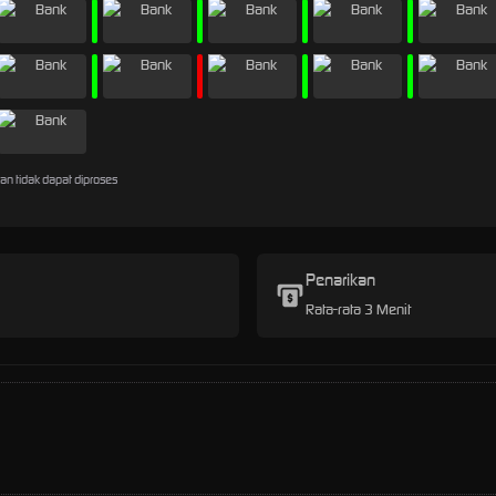
an tidak dapat diproses
Penarikan
Rata-rata 3 Menit