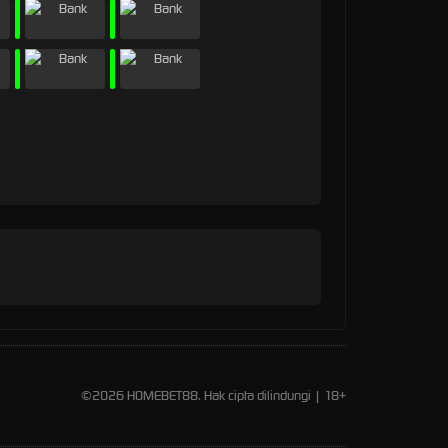
©2026 HOMEBET88. Hak cipta dilindungi | 18+