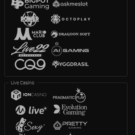
Live Casino