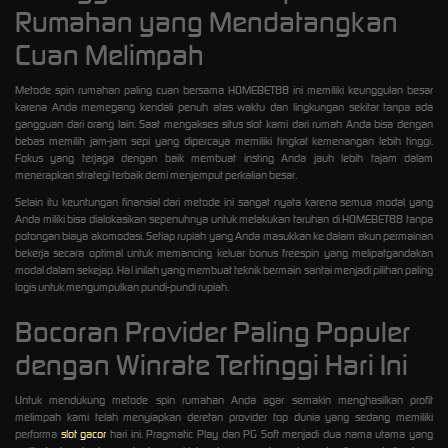
Rumahan yang Mendatangkan
Cuan Melimpah
Metode spin rumahan paling cuan bersama HOMEBET88 ini memiliki keunggulan besar
karena Anda memegang kendali penuh atas waktu dan lingkungan sekitar tanpa ada
gangguan dari orang lain. Saat mengakses situs slot kami dari rumah Anda bisa dengan
bebas memilih jam-jam sepi yang dipercaya memiliki tingkat kemenangan lebih tinggi.
Fokus yang terjaga dengan baik membuat insting Anda jauh lebih tajam dalam
menerapkan strategi terbaik demi menjemput perkalian besar.
Selain itu keuntungan finansial dari metode ini sangat nyata karena semua modal yang
Anda miliki bisa dialokasikan sepenuhnya untuk melakukan taruhan di HOMEBET88 tanpa
potongan biaya akomodasi. Setiap rupiah yang Anda masukkan ke dalam akun permainan
bekerja secara optimal untuk memancing keluar bonus freespin yang melipatgandakan
modal dalam sekejap. Hal inilah yang membuat teknik bermain santai menjadi pilihan paling
logis untuk mengumpulkan pundi-pundi rupiah.
Bocoran Provider Paling Populer
dengan Winrate Tertinggi Hari Ini
Untuk mendukung metode spin rumahan Anda agar semakin menghasilkan profit
melimpah kami telah menyiapkan deretan provider top dunia yang sedang memiliki
performa
slot gacor
hari ini. Pragmatic Play dan PG Soft menjadi dua nama utama yang