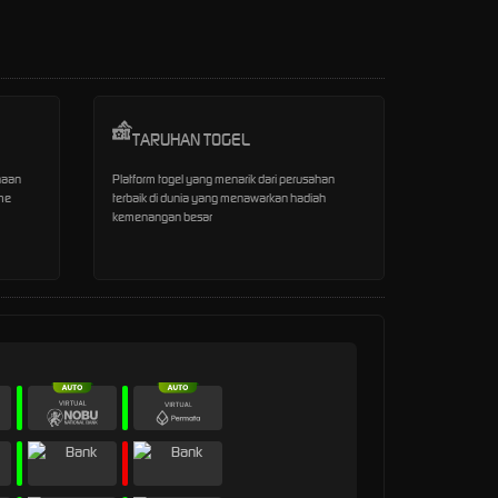
TARUHAN TOGEL
haan
Platform togel yang menarik dari perusahan
ame
terbaik di dunia yang menawarkan hadiah
kemenangan besar