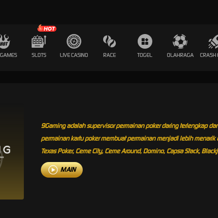
 GAMES
SLOTS
LIVE CASINO
RACE
TOGEL
OLAHRAGA
CRASH
9Gaming adalah supervisor permainan poker daring terlengkap dan 
permainan kartu poker membuat permainan menjadi lebih menarik 
Texas Poker, Ceme City, Ceme Around, Domino, Capsa Stack, Blac
MAIN