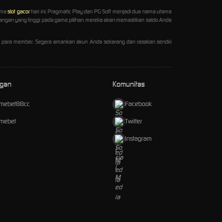
orma
slot gacor
hari ini. Pragmatic Play dan PG Soft menjadi dua nama utama
nangan yang tinggi pada game pilihan mereka akan memastikan saldo Anda
 para member. Segera amankan akun Anda sekarang dan rasakan sendiri
gan
Komunitas
mebet88cc
Facebook
mebet
Twitter
Instagram