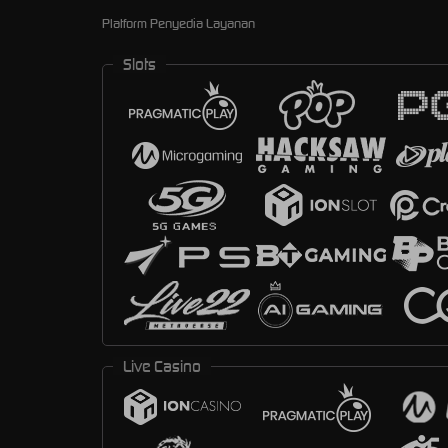
Platform Penyedia Layanan
Slots
Live Casino