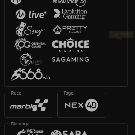
Tap Saya!
Race
Togel
Olahraga