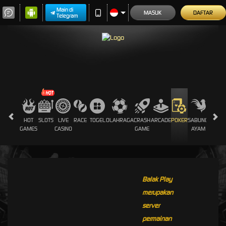
Main di
MASUK
DAFTAR
Telegram
HOT
SLOTS
LIVE
RACE
TOGEL
OLAHRAGA
CRASH
ARCADE
POKER
SABUNG
PROMO
GAMES
CASINO
GAME
AYAM
Balak Play
merupakan
server
permainan