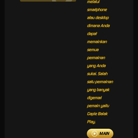
melalui
smartphone
atau desktop
dimana Anda
dapat
memainkan
semua
permainan
yang Anda
sukai. Salah
satu permainan
yang banyak
digemari
pemain yaitu
Gaple Balak
Play.
MAIN