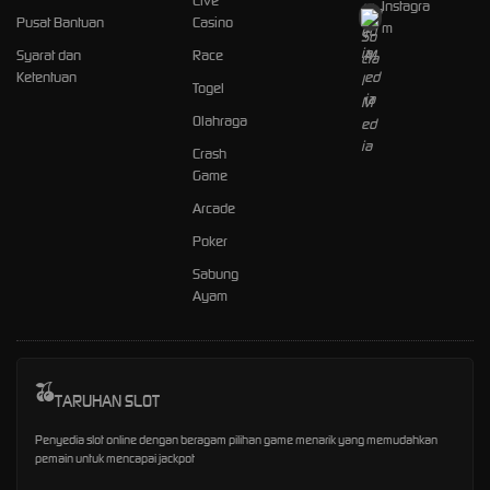
Live
Instagra
Pusat Bantuan
Casino
m
Syarat dan
Race
Ketentuan
Togel
Olahraga
Crash
Game
Arcade
Poker
Sabung
Ayam
TARUHAN SLOT
Penyedia slot online dengan beragam pilihan game menarik yang memudahkan
pemain untuk mencapai jackpot