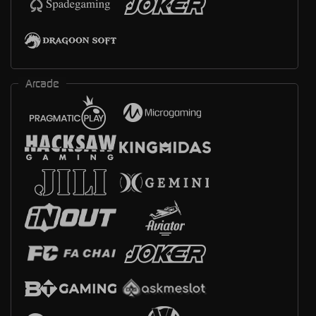
Arcade