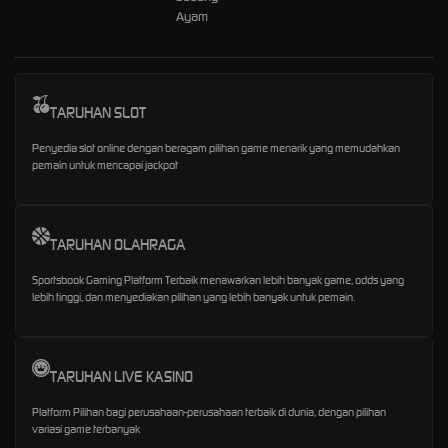
Ayam
TARUHAN SLOT
Penyedia slot online dengan beragam pilihan game menarik yang memudahkan
pemain untuk mencapai jackpot
TARUHAN OLAHRAGA
Sportsbook Gaming Platform Terbaik menawarkan lebih banyak game, odds yang
lebih tinggi, dan menyediakan pilihan yang lebih banyak untuk pemain.
TARUHAN LIVE KASINO
Platform Pilihan bagi perusahaan-perusahaan terbaik di dunia, dengan pilihan
variasi game terbanyak