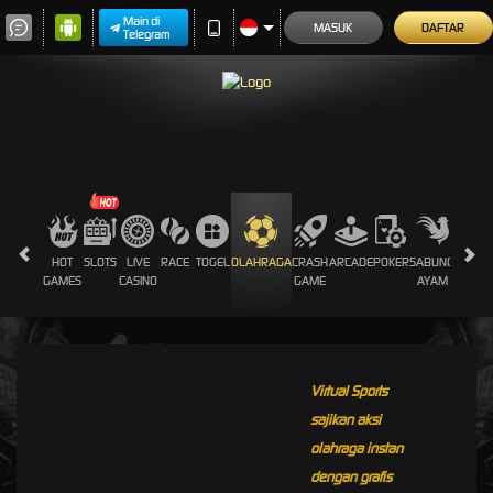
Main di
MASUK
DAFTAR
Telegram
HOT
SLOTS
LIVE
RACE
TOGEL
OLAHRAGA
CRASH
ARCADE
POKER
SABUNG
PROMO
GAMES
CASINO
GAME
AYAM
Virtual Sports
sajikan aksi
olahraga instan
dengan grafis