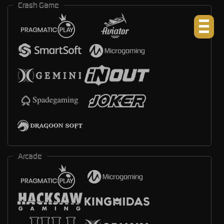
Crash Game
Arcade