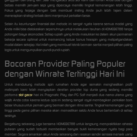
bebas memilih jam-jam sepi yang dipercaya memiliki tingkat kemenangan lebih tinggi.
Fokus yang terjaga dengan baik membuat insting Anda jauh lebih tajam dalam
menerapkan strategi terbaik demi menjemput perkalian besar.
Selain itu keuntungan finansial dari metode ini sangat nyata karena semua modal yang
Anda miliki bisa dialokasikan sepenuhnya untuk melakukan taruhan di HOMEBET88 tanpa
potongan biaya akomodasi. Setiap rupiah yang Anda masukkan ke dalam akun permainan
bekerja secara optimal untuk memancing keluar bonus freespin yang melipatgandakan
modal dalam sekejap. Hal inilah yang membuat teknik bermain santai menjadi pilihan paling
logis untuk mengumpulkan pundi-pundi rupiah.
Bocoran Provider Paling Populer
dengan Winrate Tertinggi Hari Ini
Untuk mendukung metode spin rumahan Anda agar semakin menghasilkan profit
melimpah kami telah menyiapkan deretan provider top dunia yang sedang memiliki
performa
slot gacor
hari ini. Pragmatic Play dan PG Soft menjadi dua nama utama yang
wajib Anda coba karena kedua opsi ini sedang sangat royal membagikan perkalian bom
besar khusus untuk pemain yang bermain dengan ritme santai. Tingkat kemenangan yang
tinggi pada game pilihan mereka akan memastikan saldo Anda terus bertambah di setiap
sesinya.
Bergabung sekarang juga bersama HOMEBET88 untuk langsung mempraktikkan rahasia
putaran yang sudah terbukti memberikan banyak bukti kemenangan nyata bagi para
member. Segera amankan akun Anda sekarang dan rasakan sendiri sensasi menarik uang