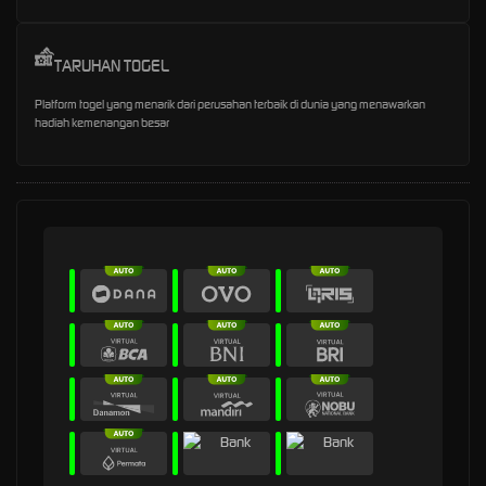
TARUHAN TOGEL
Platform togel yang menarik dari perusahan terbaik di dunia yang menawarkan
hadiah kemenangan besar