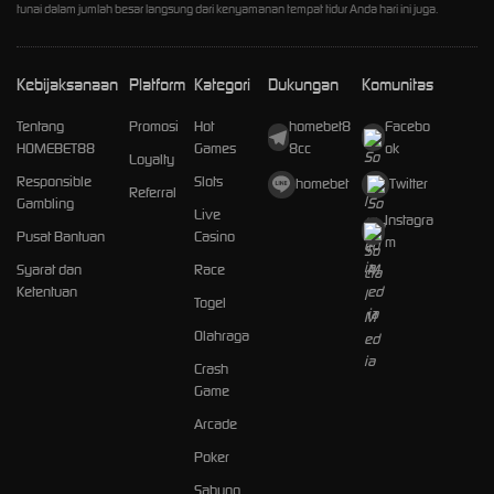
tunai dalam jumlah besar langsung dari kenyamanan tempat tidur Anda hari ini juga.
Kebijaksanaan
Platform
Kategori
Dukungan
Komunitas
Tentang
Promosi
Hot
homebet8
Facebo
HOMEBET88
Games
8cc
ok
Loyalty
Responsible
Slots
homebet
Twitter
Referral
Gambling
Live
Instagra
Pusat Bantuan
Casino
m
Syarat dan
Race
Ketentuan
Togel
Olahraga
Crash
Game
Arcade
Poker
Sabung