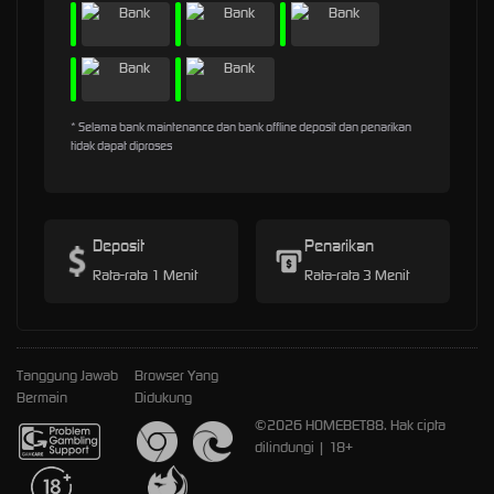
* Selama bank maintenance dan bank offline deposit dan penarikan
tidak dapat diproses
Deposit
Penarikan
Rata-rata 1 Menit
Rata-rata 3 Menit
Tanggung Jawab
Browser Yang
Bermain
Didukung
©2026 HOMEBET88. Hak cipta
dilindungi | 18+