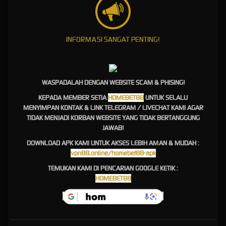
Rumahan yang Mendatangkan
Cuan Melimpah
INFORMASI SANGAT PENTING!
Metode spin rumahan paling cuan bersama HOMEBET88 ini memiliki keunggulan besar
karena Anda memegang kendali penuh atas waktu dan lingkungan sekitar tanpa ada
gangguan dari orang lain. Saat mengakses situs slot kami dari rumah Anda bisa dengan
bebas memilih jam-jam sepi yang dipercaya memiliki tingkat kemenangan lebih tinggi.
WASPADALAH DENGAN WEBSITE SCAM & PHISING!
Fokus yang terjaga dengan baik membuat insting Anda jauh lebih tajam dalam
KEPADA MEMBER SETIA
HOMEBET88
UNTUK SELALU
menerapkan strategi terbaik demi menjemput perkalian besar.
MENYIMPAN KONTAK & LINK TELEGRAM / LIVECHAT KAMI AGAR
Selain itu keuntungan finansial dari metode ini sangat nyata karena semua modal yang
TIDAK MENJADI KORBAN WEBSITE YANG TIDAK BERTANGGUNG
Anda miliki bisa dialokasikan sepenuhnya untuk melakukan taruhan di HOMEBET88 tanpa
JAWAB!
potongan biaya akomodasi. Setiap rupiah yang Anda masukkan ke dalam akun permainan
DOWNLOAD APK KAMI UNTUK AKSES LEBIH AMAN & MUDAH :
bekerja secara optimal untuk memancing keluar bonus freespin yang melipatgandakan
vpn88.online/homebet88-apk
modal dalam sekejap. Hal inilah yang membuat teknik bermain santai menjadi pilihan paling
logis untuk mengumpulkan pundi-pundi rupiah.
TEMUKAN KAMI DI PENCARIAN GOOGLE KETIK :
HOMEBET88
Bocoran Provider Paling Populer
dengan Winrate Tertinggi Hari Ini
Untuk mendukung metode spin rumahan Anda agar semakin menghasilkan profit