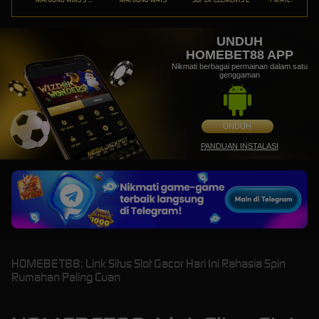
UNDUH
HOMEBET88 APP
Nikmati berbagai permainan dalam satu
genggaman
UNDUH
PANDUAN INSTALASI
HOMEBET88: Link Situs Slot Gacor Hari Ini Rahasia Spin
Rumahan Paling Cuan