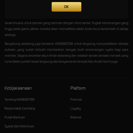
melimpah kami telah menyiapkan deretan provider top dunia yang sedang memiliki
OK
performa
slot gacor
hari ini. Pragmatic Play dan PG Soft menjadi dua nama utama yang
wajib Anda coba karena kedua opsi ini sedang sangat royal membagikan perkalian bom
besar khusus untuk pemain yang bermain dengan ritme santai. Tingkat kemenangan yang
tinggi pada game pilihan mereka akan memastikan saldo Anda terus bertambah di setiap
sesinya.
Bergabung sekarang juga bersama HOMEBET88 untuk langsung mempraktikkan rahasia
putaran yang sudah terbukti memberikan banyak bukti kemenangan nyata bagi para
member. Segera amankan akun Anda sekarang dan rasakan sendiri sensasi menarik uang
tunai dalam jumlah besar langsung dari kenyamanan tempat tidur Anda hari ini juga.
Kebijaksanaan
Platform
Tentang HOMEBET88
Promosi
Responsible Gambling
Loyalty
Pusat Bantuan
Referral
Syarat dan Ketentuan