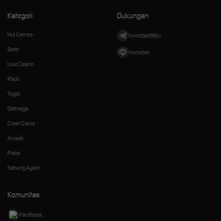
Kategori
Dukungan
Hot Games
homebet88cc
Slots
homebet
Live Casino
Race
Togel
Olahraga
Crash Game
Arcade
Poker
Sabung Ayam
Komunitas
Facebook