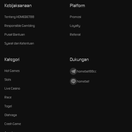
Kebijaksanaan
Platform
Tentang HOMEBET88
Promosi
Responsible Gambling
Loyalty
Pusat Bantuan
Referral
Syarat dan Ketentuan
Kategori
Dukungan
Hot Games
homebet88cc
Slots
homebet
Live Casino
Race
Togel
Olahraga
Crash Game