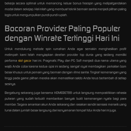
bekerja secara optimal untuk memancing keluar bonus freespin yang melipatgandakan
modal dalam sekejap. Hal inilah yang membuat teknik bermain santai menjadi pilihan paling
logis untuk mengumpulkan pundi-pundi rupiah.
Bocoran Provider Paling Populer
dengan Winrate Tertinggi Hari Ini
Untuk mendukung metode spin rumahan Anda agar semakin menghasilkan profit
melimpah kami telah menyiapkan deretan provider top dunia yang sedang memiliki
performa
slot gacor
hari ini. Pragmatic Play dan PG Soft menjadi dua nama utama yang
wajib Anda coba karena kedua opsi ini sedang sangat royal membagikan perkalian bom
besar khusus untuk pemain yang bermain dengan ritme santai. Tingkat kemenangan yang
tinggi pada game pilihan mereka akan memastikan saldo Anda terus bertambah di setiap
sesinya.
Bergabung sekarang juga bersama HOMEBET88 untuk langsung mempraktikkan rahasia
putaran yang sudah terbukti memberikan banyak bukti kemenangan nyata bagi para
member. Segera amankan akun Anda sekarang dan rasakan sendiri sensasi menarik uang
tunai dalam jumlah besar langsung dari kenyamanan tempat tidur Anda hari ini juga.