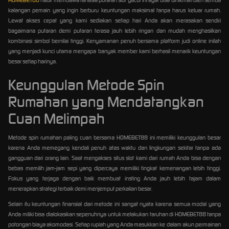
HOMEBET88
hadir membawa rahasia putaran slot gacor ini agar bisa dinikmati oleh semua
kalangan pemain yang ingin berburu keuntungan maksimal tanpa harus keluar rumah.
Lewat akses cepat yang kami sediakan setiap hari Anda akan merasakan sendiri
bagaimana putaran demi putaran terasa jauh lebih ringan dan mudah menghasilkan
kombinasi simbol bernilai tinggi. Kenyamanan penuh bersama platform judi online inilah
yang menjadi kunci utama mengapa banyak member kami berhasil menarik keuntungan
besar setiap harinya.
Keunggulan Metode Spin
Rumahan yang Mendatangkan
Cuan Melimpah
Metode spin rumahan paling cuan bersama HOMEBET88 ini memiliki keunggulan besar
karena Anda memegang kendali penuh atas waktu dan lingkungan sekitar tanpa ada
gangguan dari orang lain. Saat mengakses situs slot kami dari rumah Anda bisa dengan
bebas memilih jam-jam sepi yang dipercaya memiliki tingkat kemenangan lebih tinggi.
Fokus yang terjaga dengan baik membuat insting Anda jauh lebih tajam dalam
menerapkan strategi terbaik demi menjemput perkalian besar.
Selain itu keuntungan finansial dari metode ini sangat nyata karena semua modal yang
Anda miliki bisa dialokasikan sepenuhnya untuk melakukan taruhan di HOMEBET88 tanpa
potongan biaya akomodasi. Setiap rupiah yang Anda masukkan ke dalam akun permainan