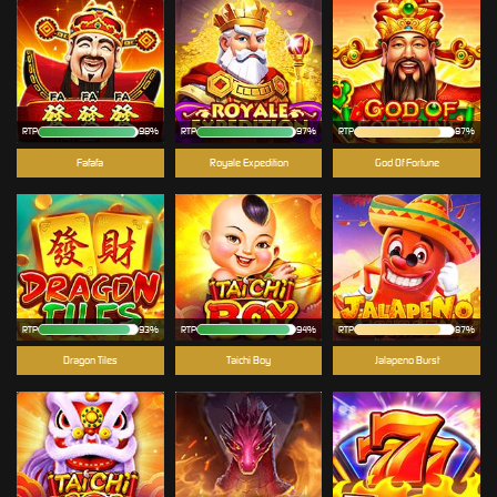
RTP
98%
RTP
97%
RTP
87%
Fafafa
Royale Expedition
God Of Fortune
RTP
93%
RTP
94%
RTP
87%
Dragon Tiles
Taichi Boy
Jalapeno Burst