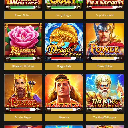
RTP
94%
RTP
93%
RTP
83%
Flame Wolves
Crazy Penguin
Super Diamond
RTP
90%
RTP
79%
RTP
89%
Blossom of Fortune
Dragon Gate
Power Of Thor
RTP
80%
RTP
88%
RTP
86%
Persian Empire
Heracles
The King Of Olympus