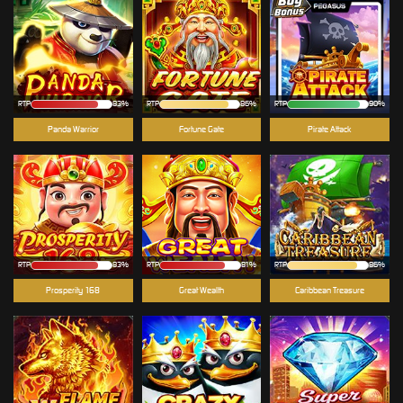
RTP
83%
RTP
86%
RTP
90%
Panda Warrior
Fortune Gate
Pirate Attack
RTP
83%
RTP
81%
RTP
86%
Prosperity 168
Great Wealth
Caribbean Treasure