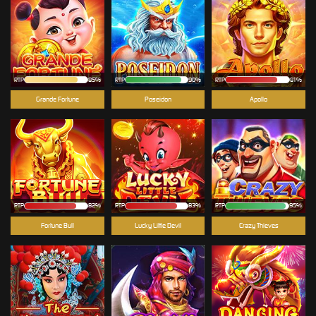
RTP
85%
RTP
90%
RTP
81%
Grande Fortune
Poseidon
Apollo
RTP
82%
RTP
83%
RTP
95%
Fortune Bull
Lucky Little Devil
Crazy Thieves